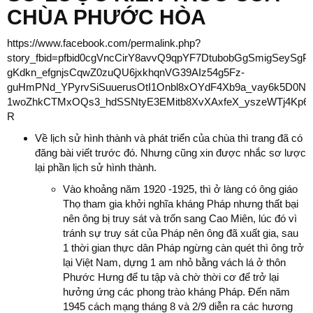
CHÙA PHƯỚC HÒA
https://www.facebook.com/permalink.php?
story_fbid=pfbid0cgVncCirY8avvQ9qpYF7DtubobGgSmigSeySg
gKdkn_efgnjsCqwZ0zuQU6jxkhqnVG39AIz54g5Fz-
guHmPNd_YPyrvSiSuuerusOtI1Onbl8xOYdF4Xb9a_vay6k5D0ND
1woZhkCTMxOQs3_hdSSNtyE3EMitb8XvXAxfeX_yszeWTj4Kp6
R
Về lịch sử hình thành và phát triển của chùa thì trang đã có
đăng bài viết trước đó. Nhưng cũng xin được nhắc sơ lược
lại phần lịch sử hình thành.
Vào khoảng năm 1920 -1925, thì ở làng có ông giáo
Thọ tham gia khởi nghĩa kháng Pháp nhưng thất bại
nên ông bị truy sát và trốn sang Cao Miên, lúc đó vì
tránh sự truy sát của Pháp nên ông đã xuất gia, sau
1 thời gian thực dân Pháp ngừng càn quét thì ông trở
lại Việt Nam, dựng 1 am nhỏ bằng vách lá ở thôn
Phước Hưng để tu tập và chờ thời cơ để trở lại
hưởng ứng các phong trào kháng Pháp. Đến năm
1945 cách mạng tháng 8 và 2/9 diễn ra các hương