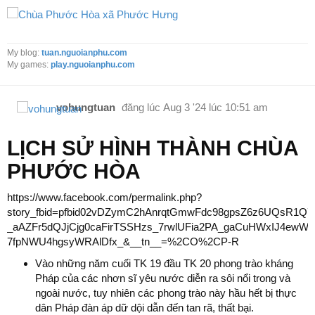
My blog:
tuan.nguoianphu.com
My games:
play.nguoianphu.com
vohungtuan
đăng lúc
Aug 3 '24 lúc 10:51 am
LỊCH SỬ HÌNH THÀNH CHÙA
PHƯỚC HÒA
https://www.facebook.com/permalink.php?
story_fbid=pfbid02vDZymC2hAnrqtGmwFdc98gpsZ6z6UQsR1Q7
_aAZFr5dQJjCjg0caFirTSSHzs_7rwlUFia2PA_gaCuHWxIJ4ewW
7fpNWU4hgsyWRAlDfx_&__tn__=%2CO%2CP-R
Vào những năm cuối TK 19 đầu TK 20 phong trào kháng
Pháp của các nhơn sĩ yêu nước diễn ra sôi nổi trong và
ngoài nước, tuy nhiên các phong trào này hầu hết bị thực
dân Pháp đàn áp dữ dội dẫn đến tan rã, thất bại.