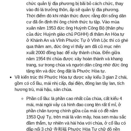
chức quản lý địa phương bị bãi bỏ cách chức, thay
vào đó là trưởng thôn, ấp sẽ quản lý địa phương.
Thời điểm đó khi nhận thức được rằng đời sống dân
cư đã ổn định thì ông chính thức tu tập. Vào mùa
xuân năm 1953 đức ông Huỳnh Công Bộ (thân phụ
của đức Huỳnh giáo chủ PGHH) đi thăm An Hòa tự
ở Khánh An và Vĩnh Phước Tự ở Vĩnh Lộc thì có ghé
qua thăm am, đức ông vì thấy am đã cũ mục nên
xuất 2000 đồng bạc để xây thành chùa. Đến giữa
năm 1954 thì chùa được xây hoàn thành và khang
trang, sư trong chùa và người dân cũng nhờ đức ông
tặng tên và đức ông đặt là Phước Hòa tự.
Về kiến trúc thì Phước Hòa tự được xây kiểu 3 gian 2 chái,
gồm có cổ lầu, mái nhị cấp, đại điện, đông lan tây lan, tích
hương trù, mái hậu, sân chùa.
Phần cổ lầu: là phần cao nhất của chùa, cất kiểu 4
mái, mái ngói vảy cá hình đao cong lên rất tỉ mỉ, ở
phần chân tượng chính giữa của mái có đề năm
1953 Quý Tỵ, trên mái là vân mây, hoa sen màu sắc
đầm thắm, tự nhiên và hài hòa với chùa, ở cổ lầu có
đắp nổi 3 chữ 寺和福 Phước Hòa Tự chữ đỏ nền