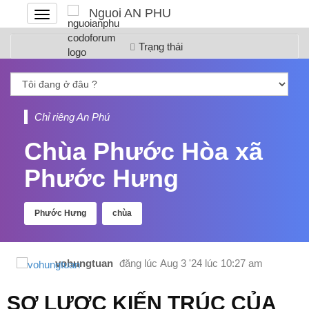
Nguoi AN PHU
Đóng
hoặc
mở
Trạng thái
menu
Chỉ riêng An Phú
Chùa Phước Hòa xã
Phước Hưng
Phước Hưng
chùa
vohungtuan
đăng lúc
Aug 3 '24 lúc 10:27 am
SƠ LƯỢC KIẾN TRÚC CỦA