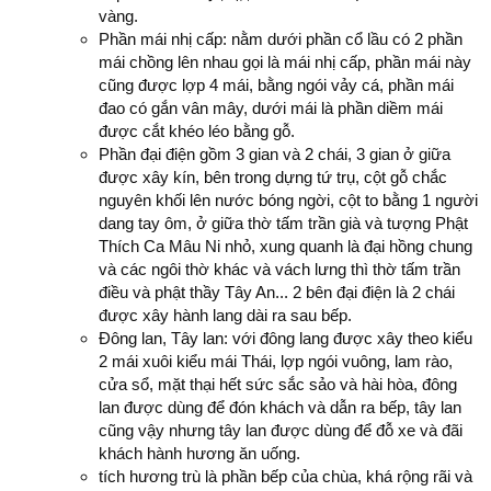
vàng.
Phần mái nhị cấp: nằm dưới phần cổ lầu có 2 phần
mái chồng lên nhau gọi là mái nhị cấp, phần mái này
cũng được lợp 4 mái, bằng ngói vảy cá, phần mái
đao có gắn vân mây, dưới mái là phần diềm mái
được cắt khéo léo bằng gỗ.
Phần đại điện gồm 3 gian và 2 chái, 3 gian ở giữa
được xây kín, bên trong dựng tứ trụ, cột gỗ chắc
nguyên khối lên nước bóng ngời, cột to bằng 1 người
dang tay ôm, ở giữa thờ tấm trần già và tượng Phật
Thích Ca Mâu Ni nhỏ, xung quanh là đại hồng chung
và các ngôi thờ khác và vách lưng thì thờ tấm trần
điều và phật thầy Tây An... 2 bên đại điện là 2 chái
được xây hành lang dài ra sau bếp.
Đông lan, Tây lan: với đông lang được xây theo kiểu
2 mái xuôi kiểu mái Thái, lợp ngói vuông, lam rào,
cửa sổ, mặt thại hết sức sắc sảo và hài hòa, đông
lan được dùng để đón khách và dẫn ra bếp, tây lan
cũng vậy nhưng tây lan được dùng để đỗ xe và đãi
khách hành hương ăn uống.
tích hương trù là phần bếp của chùa, khá rộng rãi và