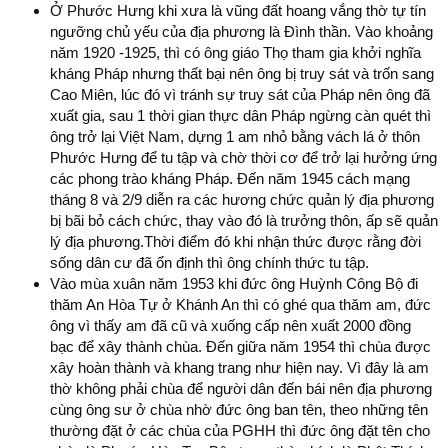
Ở Phước Hưng khi xưa là vũng đất hoang vắng thờ tự tín
ngưỡng chủ yếu của địa phương là Đình thần. Vào khoảng
năm 1920 -1925, thì có ông giáo Thọ tham gia khởi nghĩa
kháng Pháp nhưng thất bại nên ông bị truy sát và trốn sang
Cao Miên, lúc đó vì tránh sự truy sát của Pháp nên ông đã
xuất gia, sau 1 thời gian thực dân Pháp ngừng càn quét thì
ông trở lại Việt Nam, dựng 1 am nhỏ bằng vách lá ở thôn
Phước Hưng để tu tập và chờ thời cơ để trở lại hưởng ứng
các phong trào kháng Pháp. Đến năm 1945 cách mạng
tháng 8 và 2/9 diễn ra các hương chức quản lý địa phương
bị bãi bỏ cách chức, thay vào đó là trưởng thôn, ấp sẽ quản
lý địa phương.Thời điểm đó khi nhận thức được rằng đời
sống dân cư đã ổn định thì ông chính thức tu tập.
Vào mùa xuân năm 1953 khi đức ông Huỳnh Công Bộ đi
thăm An Hòa Tự ở Khánh An thì có ghé qua thăm am, đức
ông vì thấy am đã cũ và xuống cấp nên xuất 2000 đồng
bạc để xây thành chùa. Đến giữa năm 1954 thì chùa được
xây hoàn thành và khang trang như hiện nay. Vì đây là am
thờ không phải chùa để người dân đến bái nên địa phương
cùng ông sư ở chùa nhờ đức ông ban tên, theo những tên
thường đặt ở các chùa của PGHH thì đức ông đặt tên cho