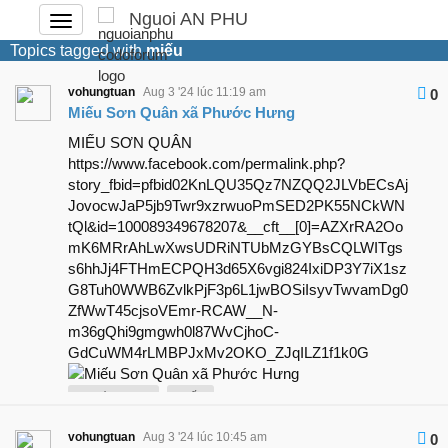
Nguoi AN PHU
Đóng
hoặc
Topics tagged with
miếu
mở
menu
vohungtuan
Aug 3 '24 lúc 11:19 am
0
Miếu Sơn Quân xã Phước Hưng
MIẾU SƠN QUÂN
https://www.facebook.com/permalink.php?
story_fbid=pfbid02KnLQU35Qz7NZQQ2JLVbECsAj
JovocwJaP5jb9Twr9xzrwuoPmSED2PK55NCkWN
tQl&id=100089349678207&__cft__[0]=AZXrRA2Oo
mK6MRrAhLwXwsUDRiNTUbMzGYBsCQLWITgs
s6hhJj4FTHmECPQH3d65X6vgi824IxiDP3Y7iX1sz
G8Tuh0WWB6ZvlkPjF3p6L1jwBOSiIsyvTwvamDg0
ZfWwT45cjsoVEmr-RCAW__N-
m36gQhi9gmgwh0l87WvCjhoC-
GdCuWM4rLMBPJxMv2OKO_ZJqILZ1f1k0G
Phước Hưng
miếu
vohungtuan
Aug 3 '24 lúc 10:45 am
0