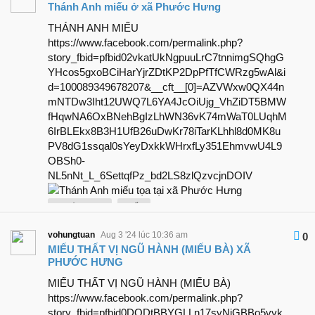
Thánh Anh miếu ở xã Phước Hưng
THÁNH ANH MIẾU
https://www.facebook.com/permalink.php?
story_fbid=pfbid02vkatUkNgpuuLrC7tnnimgSQhgG
YHcos5gxoBCiHarYjrZDtKP2DpPfTfCWRzg5wAl&i
d=100089349678207&__cft__[0]=AZVWxw0QX44n
mNTDw3Iht12UWQ7L6YA4JcOiUjg_VhZiDT5BMW
fHqwNA6OxBNehBgIzLhWN36vK74mWaT0LUqhM
6IrBLEkx8B3H1UfB26uDwKr78iTarKLhhl8d0MK8u
PV8dG1ssqal0sYeyDxkkWHrxfLy351EhmvwU4L9
OBSh0-
NL5nNt_L_6SettqfPz_bd2LS8zlQzvcjnDOIV
Phước Hưng
miếu
vohungtuan
Aug 3 '24 lúc 10:36 am
0
MIẾU THẤT VỊ NGŨ HÀNH (MIẾU BÀ) XÃ
PHƯỚC HƯNG
MIẾU THẤT VỊ NGŨ HÀNH (MIẾU BÀ)
https://www.facebook.com/permalink.php?
story_fbid=pfbid0DQDtBBYGLLn17syNiGBBo5vyk