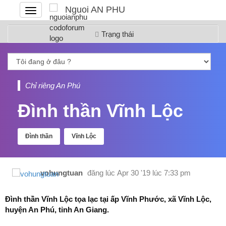
Nguoi AN PHU
Đóng
hoặc
mở
Trạng thái
menu
Chỉ riêng An Phú
Đình thần Vĩnh Lộc
Đình thần
Vĩnh Lộc
vohungtuan
đăng lúc
Apr 30 '19 lúc 7:33 pm
Đình thần Vĩnh Lộc tọa lạc tại ấp Vĩnh Phước, xã Vĩnh Lộc,
huyện An Phú, tỉnh An Giang.