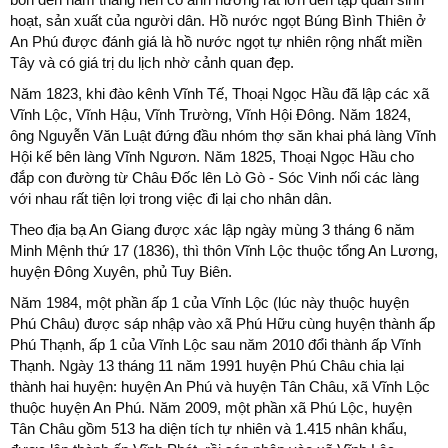
hoạt, sản xuất của người dân. Hồ nước ngọt Búng Bình Thiên ở
An Phú được đánh giá là hồ nước ngọt tự nhiên rộng nhất miền
Tây và có giá trị du lịch nhờ cảnh quan đẹp.
Năm 1823, khi đào kênh Vĩnh Tế, Thoại Ngọc Hầu đã lập các xã
Vĩnh Lộc, Vĩnh Hậu, Vĩnh Trường, Vĩnh Hội Đông. Năm 1824,
ông Nguyễn Văn Luật đứng đầu nhóm thợ săn khai phá làng Vĩnh
Hội kế bên làng Vĩnh Ngươn. Năm 1825, Thoại Ngọc Hầu cho
đắp con đường từ Châu Đốc lên Lò Gò - Sóc Vinh nối các làng
với nhau rất tiện lợi trong việc đi lại cho nhân dân.
Theo địa bạ An Giang được xác lập ngày mùng 3 tháng 6 năm
Minh Mệnh thứ 17 (1836), thì thôn Vĩnh Lộc thuộc tổng An Lương,
huyện Đông Xuyên, phủ Tuy Biên.
Năm 1984, một phần ấp 1 của Vĩnh Lộc (lúc này thuộc huyện
Phú Châu) được sáp nhập vào xã Phú Hữu cùng huyện thành ấp
Phú Thạnh, ấp 1 của Vĩnh Lộc sau năm 2010 đổi thành ấp Vĩnh
Thạnh. Ngày 13 tháng 11 năm 1991 huyện Phú Châu chia lại
thành hai huyện: huyện An Phú và huyện Tân Châu, xã Vĩnh Lộc
thuộc huyện An Phú. Năm 2009, một phần xã Phú Lộc, huyện
Tân Châu gồm 513 ha diện tích tự nhiên và 1.415 nhân khẩu,