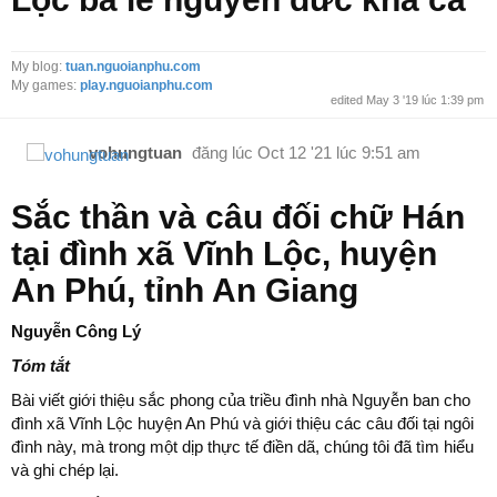
My blog:
tuan.nguoianphu.com
My games:
play.nguoianphu.com
edited May 3 '19 lúc 1:39 pm
vohungtuan
đăng lúc
Oct 12 '21 lúc 9:51 am
Sắc thần và câu đối chữ Hán
tại đình xã Vĩnh Lộc, huyện
An Phú, tỉnh An Giang
Nguyễn Công Lý
Tóm tắt
Bài viết giới thiệu sắc phong của triều đình nhà Nguyễn ban cho
đình xã Vĩnh Lộc huyện An Phú và giới thiệu các câu đối tại ngôi
đình này, mà trong một dịp thực tế điền dã, chúng tôi đã tìm hiểu
và ghi chép lại.