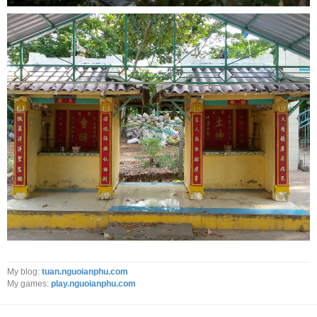
My blog:
tuan.nguoianphu.com
My games:
play.nguoianphu.com