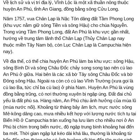
Về lịch sử và vị trí địa lý, Vĩnh Lộc là một xã thuần nông thuộc
huyện An Phú, tỉnh An Giang, đồng bằng sông Cửu Long.
Năm 1757, vua Chân Lạp là Nặc Tôn dâng đất Tầm Phong Long
(khu vực nằm giữ sông Tiền và sông Hậu) cho chúa Nguyễn.
Trong vùng Tầm Phong Long, đất An Phú là khu vực gần nhất,
hướng về trung tâm lãnh thổ Chân Lạp (Thủy Chân Lạp nay
thuộc miền Tây Nam bộ, còn Lục Chân Lạp là Campuchia hiện
nay).
Về địa thế, có thể chia huyện An Phú làm ba khu vực: sông Hậu,
sông Bình Di và sông Châu Đốc chảy song song tạo nên cù lao
An Phú ở giữa. Hai bên là các xã bờ Tây sông Châu Đốc và bờ
Đông sông Hậu. Ngoài ra còn có cù lao Vĩnh Trường (xưa gọi là
cù lao Ba, tức chỉ ba cù lao) ở phía Nam. Huyện An Phú là vùng
đồng bằng trũng, có nơi thường xuyên bị ngập úng. Đất đai chủ
yếu là đất phù sa. Hàng năm, An Phú chịu ảnh hưởng của mùa lũ
(mùa nước nổi). Khoảng từ tháng bảy âm lịch, mực nước sông
Mê-kông dâng cao, mưa nhiều kết hợp với lượng nước tích tụ tại
Biển Hồ ở Campuchia tràn xuống hạ lưu làm cho nhiều nơi ở An
Phú bị chìm trong biển nước, độ ngập trung bình khoảng hai đến
ba mét. Thời gian ngập lụt kéo dài khá lâu, thường là khoảng từ
bốn đến năm tháng nên có ảnh hưởng rất lớn đến tập quán sinh