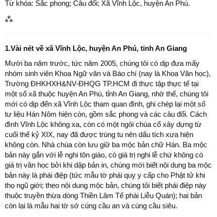
Từ khóa: Sắc phong; Câu đối; Xã Vĩnh Lộc, huyện An Phú.
⁂
1.Vài nét về xã Vĩnh Lộc, huyện An Phú, tỉnh An Giang
Mười ba năm trước, tức năm 2005, chúng tôi có dịp đưa mấy
nhóm sinh viên Khoa Ngữ văn và Báo chí (nay là Khoa Văn học),
Trường ĐHKHXH&NV-ĐHQG TP.HCM đi thực tập thực tế tại
một số xã thuộc huyện An Phú, tỉnh An Giang, nhờ thế, chúng tôi
mới có dịp đến xã Vĩnh Lộc tham quan đình, ghi chép lại một số
tư liệu Hán Nôm hiện còn, gồm sắc phong và các câu đối. Cách
đình Vĩnh Lộc không xa, còn có một ngôi chùa cổ xây dựng từ
cuối thế kỷ XIX, nay đã được trùng tu nên dấu tích xưa hiện
không còn. Nhà chùa còn lưu giữ ba mộc bản chữ Hán. Ba mộc
bản này gắn với lễ nghi tôn giáo, có giá trị nghi lễ chứ không có
giá trị văn học bởi khi dập bản in, chúng mới biết nội dung ba mộc
bản này là phái điệp (tức mẫu tờ phái quy y cấp cho Phật tử khi
thọ ngũ giới; theo nội dung mộc bản, chúng tôi biết phái điệp này
thuộc truyền thừa dòng Thiền Lâm Tế phái Liễu Quán); hai bản
còn lại là mẫu hai tờ sớ cúng cầu an và cúng cầu siêu.