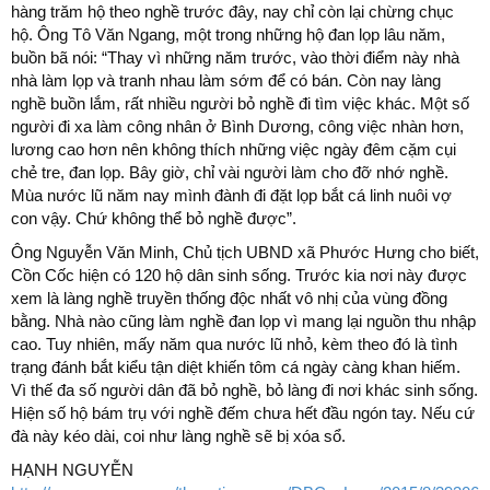
hàng trăm hộ theo nghề trước đây, nay chỉ còn lại chừng chục
hộ. Ông Tô Văn Ngang, một trong những hộ đan lọp lâu năm,
buồn bã nói: “Thay vì những năm trước, vào thời điểm này nhà
nhà làm lọp và tranh nhau làm sớm để có bán. Còn nay làng
nghề buồn lắm, rất nhiều người bỏ nghề đi tìm việc khác. Một số
người đi xa làm công nhân ở Bình Dương, công việc nhàn hơn,
lương cao hơn nên không thích những việc ngày đêm cặm cụi
chẻ tre, đan lọp. Bây giờ, chỉ vài người làm cho đỡ nhớ nghề.
Mùa nước lũ năm nay mình đành đi đặt lọp bắt cá linh nuôi vợ
con vậy. Chứ không thể bỏ nghề được”.
Ông Nguyễn Văn Minh, Chủ tịch UBND xã Phước Hưng cho biết,
Cồn Cốc hiện có 120 hộ dân sinh sống. Trước kia nơi này được
xem là làng nghề truyền thống độc nhất vô nhị của vùng đồng
bằng. Nhà nào cũng làm nghề đan lọp vì mang lại nguồn thu nhập
cao. Tuy nhiên, mấy năm qua nước lũ nhỏ, kèm theo đó là tình
trạng đánh bắt kiểu tận diệt khiến tôm cá ngày càng khan hiếm.
Vì thế đa số người dân đã bỏ nghề, bỏ làng đi nơi khác sinh sống.
Hiện số hộ bám trụ với nghề đếm chưa hết đầu ngón tay. Nếu cứ
đà này kéo dài, coi như làng nghề sẽ bị xóa sổ.
HẠNH NGUYỄN