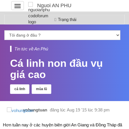
Nguoi AN PHU
Đóng
hoặc
mở
Trạng thái
menu
Tin tức về An Phú
Cá linh non đầu vụ
giá cao
cá linh
mùa lũ
vohungtuan
đăng lúc
Aug 19 '15 lúc 9:38 pm
Hơn tuần nay ở các huyện biên giới An Giang và Đồng Tháp đã