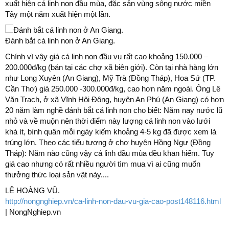
xuất hiện cá linh non đầu mùa, đặc sản vùng sông nước miền
Tây một năm xuất hiện một lần.
Đánh bắt cá linh non ở An Giang.
Chính vì vậy giá cá linh non đầu vụ rất cao khoảng 150.000 –
200.000đ/kg (bán tại các chợ xã biên giới). Còn tại nhà hàng lớn
như Long Xuyên (An Giang), Mỹ Trà (Đồng Tháp), Hoa Sứ (TP.
Cần Thơ) giá 250.000 -300.000đ/kg, cao hơn năm ngoái. Ông Lê
Văn Trạch, ở xã Vĩnh Hội Đông, huyện An Phú (An Giang) có hơn
20 năm làm nghề đánh bắt cá linh non cho biết: Năm nay nước lũ
nhỏ và về muộn nên thời điểm này lượng cá linh non vào lưới
khá ít, bình quân mỗi ngày kiếm khoảng 4-5 kg đã được xem là
trúng lớn. Theo các tiểu tương ở chợ huyện Hồng Ngự (Đồng
Tháp): Năm nào cũng vậy cá linh đầu mùa đều khan hiếm. Tuy
giá cao nhưng có rất nhiều người tìm mua vì ai cũng muốn
thưởng thức loại sản vật này....
LÊ HOÀNG VŨ.
http://nongnghiep.vn/ca-linh-non-dau-vu-gia-cao-post148116.html
| NongNghiep.vn