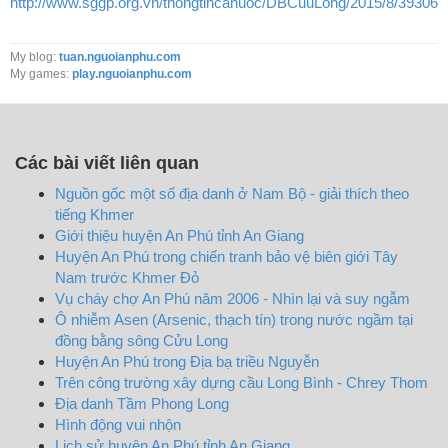
http://www.sggp.org.vn/thongtincanuoc/DBCuuLong/2015/8/393062
My blog:
tuan.nguoianphu.com
My games:
play.nguoianphu.com
Các bài viết liên quan
Nguồn gốc một số địa danh ở Nam Bộ - giải thích theo
tiếng Khmer
Giới thiệu huyện An Phú tỉnh An Giang
Huyện An Phú trong chiến tranh bảo vệ biên giới Tây
Nam trước Khmer Đỏ
Vụ cháy chợ An Phú năm 2006 - Nhìn lại và suy ngẫm
Ô nhiễm Asen (Arsenic, thạch tín) trong nước ngầm tại
đồng bằng sông Cửu Long
Huyện An Phú trong Địa bạ triều Nguyễn
Trên công trường xây dựng cầu Long Bình - Chrey Thom
Địa danh Tầm Phong Long
Hình động vui nhộn
Lịch sử huyện An Phú tỉnh An Giang