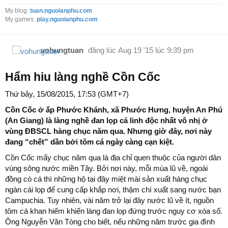
My blog:
tuan.nguoianphu.com
My games:
play.nguoianphu.com
vohungtuan
đăng lúc
Aug 19 '15 lúc 9:39 pm
Hẩm hiu làng nghề Cồn Cốc
Thứ bảy, 15/08/2015, 17:53 (GMT+7)
Cồn Cốc ở ấp Phước Khánh, xã Phước Hưng, huyện An Phú
(An Giang) là làng nghề đan lọp cá linh độc nhất vô nhị ở
vùng ĐBSCL hàng chục năm qua. Nhưng giờ đây, nơi này
đang “chết” dần bởi tôm cá ngày càng cạn kiệt.
Cồn Cốc mấy chục năm qua là địa chỉ quen thuộc của người dân
vùng sông nước miền Tây. Bởi nơi này, mỗi mùa lũ về, ngoài
đồng có cá thì những hộ tại đây miệt mài sản xuất hàng chục
ngàn cái lọp để cung cấp khắp nơi, thậm chí xuất sang nước bạn
Campuchia. Tuy nhiên, vài năm trở lại đây nước lũ về ít, nguồn
tôm cá khan hiếm khiến làng đan lọp đứng trước nguy cơ xóa sổ.
Ông Nguyễn Văn Tòng cho biết, nếu những năm trước gia đình