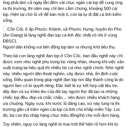
ông phải làm cả ngày lẫn đêm vài chục ngàn cái lọp để cung ứng
ra thị trường, thì năm nay chỉ làm cầm chừng, khoảng 500 cái
lọp. Hiện tại chờ lũ về để bán một ít, còn lại tự đi đặt cá linh kiếm
sống.
Người dân không vui bên đống lọp làm ra nhưng khó tiêu thụ.
Theo bà con làng nghề đan lọp ở Cồn Cốc, ban đầu nghề này chỉ
được xem như nghề phụ trong lúc nông nhàn, nhưng khi việc sản
xuất mang lại hiệu quả thì nhiều hộ coi như nghề chính. Nhờ nghề
này, nhiều người dân thoát nghèo, xây được nhà, ổn định cuộc
sống. Điều quan trọng giúp nghề đan lọp nơi đây thành công là do
người làm có bí quyết riêng. Đặc biệt là sự kết hợp vật liệu tre,
dây đan và sự khéo léo của đôi tay người thợ đã tạo ra những
chiếc lọp đều, đẹp và chắc chắn… nên được nhiều khách hàng
ưa chuộng. Ngày xưa, khi nước lũ dâng cao, xứ này tung ra thị
trường gần cả trăm ngàn cái lọp cá linh cho khắp miền Tây. Lúc
đó, bà con thu nhập hàng chục triệu đồng/hộ cho mỗi đơn hàng.
Tuy nhiên, nguy cơ làng nghề bị mai một thể hiện rõ hơn khi từ