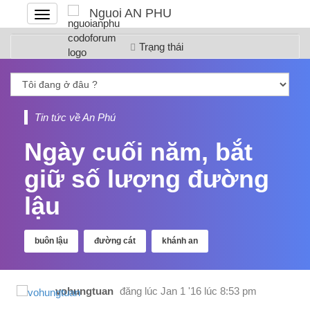
Nguoi AN PHU
Đóng
hoặc
mở
Trạng thái
menu
Tin tức về An Phú
Ngày cuối năm, bắt
giữ số lượng đường
lậu
buôn lậu
đường cát
khánh an
vohungtuan
đăng lúc
Jan 1 '16 lúc 8:53 pm