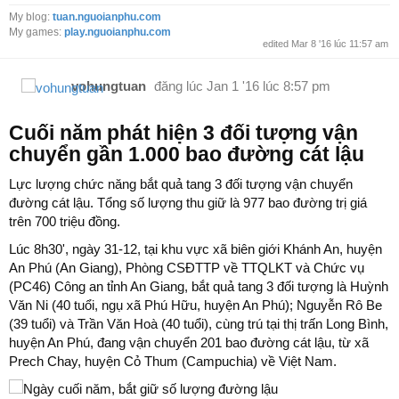
My blog:
tuan.nguoianphu.com
My games:
play.nguoianphu.com
edited Mar 8 '16 lúc 11:57 am
vohungtuan
đăng lúc
Jan 1 '16 lúc 8:57 pm
Cuối năm phát hiện 3 đối tượng vận
chuyển gần 1.000 bao đường cát lậu
Lực lượng chức năng bắt quả tang 3 đối tượng vận chuyển
đường cát lậu. Tổng số lượng thu giữ là 977 bao đường trị giá
trên 700 triệu đồng.
Lúc 8h30', ngày 31-12, tại khu vực xã biên giới Khánh An, huyện
An Phú (An Giang), Phòng CSĐTTP về TTQLKT và Chức vụ
(PC46) Công an tỉnh An Giang, bắt quả tang 3 đối tượng là Huỳnh
Văn Ni (40 tuổi, ngụ xã Phú Hữu, huyện An Phú); Nguyễn Rô Be
(39 tuổi) và Trần Văn Hoà (40 tuổi), cùng trú tại thị trấn Long Bình,
huyện An Phú, đang vận chuyển 201 bao đường cát lậu, từ xã
Prech Chay, huyện Cỏ Thum (Campuchia) về Việt Nam.