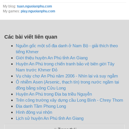
My blog:
tuan.nguoianphu.com
My games:
play.nguoianphu.com
Các bài viết liên quan
Nguồn gốc một số địa danh ở Nam Bộ - giải thích theo
tiếng Khmer
Giới thiệu huyện An Phú tỉnh An Giang
Huyện An Phú trong chiến tranh bảo vệ biên giới Tây
Nam trước Khmer Đỏ
Vụ cháy chợ An Phú năm 2006 - Nhìn lại và suy ngẫm
Ô nhiễm Asen (Arsenic, thạch tín) trong nước ngầm tại
đồng bằng sông Cửu Long
Huyện An Phú trong Địa bạ triều Nguyễn
Trên công trường xây dựng cầu Long Bình - Chrey Thom
Địa danh Tầm Phong Long
Hình động vui nhộn
Lịch sử huyện An Phú tỉnh An Giang