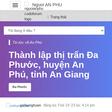
Nguoi AN PHU
Đóng
hoặc
mở
Trạng thái
menu
Tin tức về An Phú
Thành lập thị trấn Đa
Phước, huyện An
Phú, tỉnh An Giang
Đa Phước
vohungtuan
đăng lúc
Feb 19 '23 lúc 4:14 pm