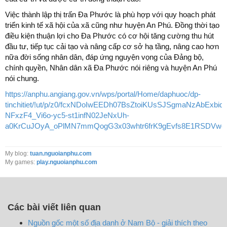
Việc thành lập thị trấn Đa Phước là phù hợp với quy hoạch phát
triển kinh tế xã hội của xã cũng như huyện An Phú. Đồng thời tạo
điều kiện thuận lợi cho Đa Phước có cơ hội tăng cường thu hút
đầu tư, tiếp tục cải tạo và nâng cấp cơ sở hạ tầng, nâng cao hơn
nữa đời sống nhân dân, đáp ứng nguyện vọng của Đảng bộ,
chính quyền, Nhân dân xã Đa Phước nói riêng và huyện An Phú
nói chung.
https://anphu.angiang.gov.vn/wps/portal/Home/daphuoc/dp-
tinchitiet/!ut/p/z0/fcxNDoIwEEDh07BsZtoiKUsSJSgmaNzAbExb
NFxzF4_Vi6o-yc5-st1infN02JeNxUh-
a0KrCuJOyA_oPlMN7mmQogG3x03whtr6frK9gEvfs8E1RSDVw
My blog:
tuan.nguoianphu.com
My games:
play.nguoianphu.com
Các bài viết liên quan
Nguồn gốc một số địa danh ở Nam Bộ - giải thích theo