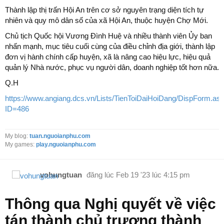
Thành lập thị trấn Hội An trên cơ sở nguyên trạng diện tích tự
nhiên và quy mô dân số của xã Hội An, thuộc huyện Chợ Mới.
Chủ tịch Quốc hội Vương Đình Huệ và nhiều thành viên Ủy ban
nhấn mạnh, mục tiêu cuối cùng của điều chỉnh địa giới, thành lập
đơn vị hành chính cấp huyện, xã là nâng cao hiệu lực, hiệu quả
quản lý Nhà nước, phục vụ người dân, doanh nghiệp tốt hơn nữa.
Q.H
https://www.angiang.dcs.vn/Lists/TienToiDaiHoiDang/DispForm.as
ID=486
My blog:
tuan.nguoianphu.com
My games:
play.nguoianphu.com
vohungtuan
đăng lúc
Feb 19 '23 lúc 4:15 pm
Thông qua Nghị quyết về việc
tán thành chủ trương thành