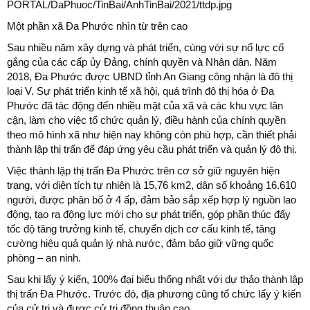
Một phần xã Đa Phước nhìn từ trên cao
Sau nhiều năm xây dựng và phát triển, cùng với sự nổ lực cố
gắng của các cấp ủy Đảng, chính quyền và Nhân dân. Năm
2018, Đa Phước được UBND tỉnh An Giang công nhận là đô thị
loại V. Sự phát triển kinh tế xã hội, quá trình đô thị hóa ở Đa
Phước đã tác động đến nhiều mặt của xã và các khu vực lân
cận, làm cho việc tổ chức quản lý, điều hành của chính quyền
theo mô hình xã như hiện nay không còn phù hợp, cần thiết phải
thành lập thị trấn để đáp ứng yêu cầu phát triển và quản lý đô thị.
Việc thành lập thị trấn Đa Phước trên cơ sở giữ nguyên hiện
trạng, với diện tích tự nhiên là 15,76 km2, dân số khoảng 16.610
người, được phân bố ở 4 ấp, đảm bảo sắp xếp hợp lý nguồn lao
động, tạo ra động lực mới cho sự phát triển, góp phần thúc đẩy
tốc độ tăng trưởng kinh tế, chuyển dịch cơ cấu kinh tế, tăng
cường hiệu quả quản lý nhà nước, đảm bảo giữ vững quốc
phòng – an ninh.
Sau khi lấy ý kiến, 100% đại biểu thống nhất với dự thảo thành lập
thị trấn Đa Phước. Trước đó, địa phương cũng tổ chức lấy ý kiến
của cử tri và được cử tri đồng thuận cao.