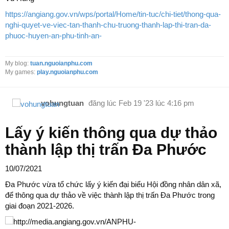
https://angiang.gov.vn/wps/portal/Home/tin-tuc/chi-tiet/thong-qua-
nghi-quyet-ve-viec-tan-thanh-chu-truong-thanh-lap-thi-tran-da-
phuoc-huyen-an-phu-tinh-an-
My blog:
tuan.nguoianphu.com
My games:
play.nguoianphu.com
vohungtuan
đăng lúc
Feb 19 '23 lúc 4:16 pm
Lấy ý kiến thông qua dự thảo
thành lập thị trấn Đa Phước
10/07/2021
Đa Phước vừa tổ chức lấy ý kiến đại biểu Hội đồng nhân dân xã,
để thông qua dự thảo về việc thành lập thị trấn Đa Phước trong
giai đoạn 2021-2026.