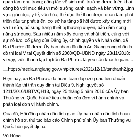
quan tâm chú trọng; công tác vệ sinh môi trường được triển khai
đồng bộ với mục tiêu vì môi trường xanh, sạch và bền vững. Lĩnh
vực giáo dục, y tế, văn hóa, thể dục thể thao được quan tâm phát
triển đầu tư phát triển, cơ sở hạ tầng xã hội được xây dựng mới
và tu sửa, bổ sung trang thiết bị thường xuyên, bảo đảm công
năng sử dụng. Sau nhiều năm xây dựng và phát triển, cùng với
sự nỗ lực, cố gắng của Đảng ủy, chính quyền và Nhân dân, xã
Đa Phước đã được Ủy ban nhân dân tỉnh An Giang công nhận là
đô thị loại V tại Quyết định số 2960/QĐ-UBND ngày 23/11/2018;
vì vậy, việc thành lập thị trấn Đa Phước là yêu cầu khách quan....
Hiện nay, xã Đa Phước đã hoàn toàn đáp ứng các tiêu chuẩn
thành lập thị trấn quy định tại Điều 9, Nghị quyết số
1211/2016/UBTVQH13, ngày 25 tháng 5 năm 2016 của Ủy ban
Thường vụ Quốc hội về tiêu chuẩn của đơn vị hành chính và
phân loại đơn vị hành chính.
Qua đó, Hội đồng nhân dân tỉnh giao Ủy ban nhân dân tỉnh hoàn
chỉnh hồ sơ, thủ tục báo cáo Chính phủ trình Ủy ban Thường vụ
Quốc hội quyết định./.
Vũ Hùng