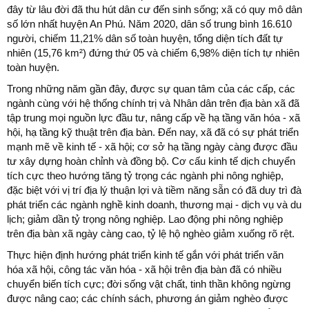
đây từ lâu đời đã thu hút dân cư đến sinh sống; xã có quy mô dân
số lớn nhất huyện An Phú. Năm 2020, dân số trung bình 16.610
người, chiếm 11,21% dân số toàn huyện, tổng diện tích đất tự
nhiên (15,76 km²) đứng thứ 05 và chiếm 6,98% diện tích tự nhiên
toàn huyện.
Trong những năm gần đây, được sự quan tâm của các cấp, các
ngành cùng với hệ thống chính trị và Nhân dân trên địa bàn xã đã
tập trung mọi nguồn lực đầu tư, nâng cấp về hạ tầng văn hóa - xã
hội, hạ tầng kỹ thuật trên địa bàn. Đến nay, xã đã có sự phát triển
mạnh mẽ về kinh tế - xã hội; cơ sở hạ tầng ngày càng được đầu
tư xây dựng hoàn chỉnh và đồng bộ. Cơ cấu kinh tế dịch chuyển
tích cực theo hướng tăng tỷ trọng các ngành phi nông nghiệp,
đặc biệt với vị trí địa lý thuận lợi và tiềm năng sẵn có đã duy trì đà
phát triển các ngành nghề kinh doanh, thương mại - dịch vụ và du
lịch; giảm dần tỷ trọng nông nghiệp. Lao động phi nông nghiệp
trên địa bàn xã ngày càng cao, tỷ lệ hộ nghèo giảm xuống rõ rệt.
Thực hiện định hướng phát triển kinh tế gắn với phát triển văn
hóa xã hội, công tác văn hóa - xã hội trên địa bàn đã có nhiều
chuyển biến tích cực; đời sống vật chất, tinh thần không ngừng
được nâng cao; các chính sách, phương án giảm nghèo được