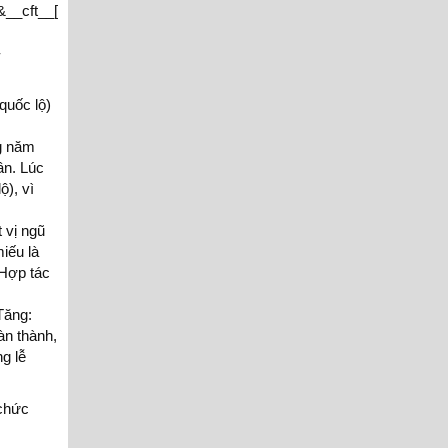
&__cft__[0]=AZX9Se7petMxXEFNVg4rYjioHjTLVBcMcUDNW7Gh-
-
quốc lộ)
ng năm
ân. Lúc
ộ), vì
 vị ngũ
iếu là
Hợp tác
Tăng:
àn thành,
g lễ
 chức