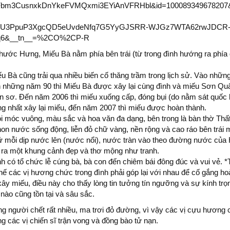
Fbm3CusnxkDnYkeFVMQxmi3EYiAnVFRHbl&id=100089349678207
DU3PpuP3XgcQD5eUvdeNfq7G5YyGJSRR-WJGz7WTA62rwJDCR
q6&__tn__=%2CO%2CP-R
Phước Hưng, Miếu Bà nằm phía bên trái (từ trong đình hướng ra phía 
 Bà cũng trải qua nhiều biến cố thăng trầm trong lịch sử. Vào nhữ
ến những năm 90 thì Miếu Bà được xây lại cùng đình và miếu Sơn Qu
n sơ. Đến năm 2006 thì miếu xuống cấp, đóng bụi (do nằm sát quốc l
ống nhất xây lại miếu, đến năm 2007 thì miếu được hoàn thành.
gói móc vuông, màu sắc và hoa văn đa dạng, bên trong là bàn thờ Thất
non nước sống động, liễn đỏ chữ vàng, nền rộng và cao ráo bên trái m
mỗi dịp nước lên (nước nổi), nước tràn vào theo đường nước của 
 ra một khung cảnh đẹp và thơ mộng như tranh.
h có tổ chức lễ cúng bà, bà con đến chiêm bái đông đúc và vui vẻ. *
n chế các vị hương chức trong đình phải góp lại với nhau để cố gắng ho
xây miếu, điều này cho thấy lòng tin tưởng tín ngưỡng và sự kính trọn
nào cũng tồn tại và sâu sắc.
g người chết rất nhiều, ma trơi đỏ đường, vì vậy các vị cựu hương
 các vị chiến sĩ trận vong và đồng bào tử nạn.