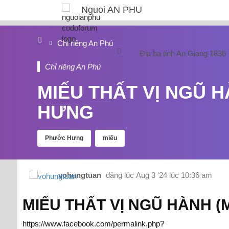
Nguoi AN PHU
Chỉ riêng An Phú
Địa bạ tỉnh An Giang 1836
Chỉ riêng An Phú
MIẾU THẤT VỊ NGŨ 
HƯNG
Phước Hưng
miếu
vohungtuan
đăng lúc
Aug 3 '24 lúc 10:36 am
MIẾU THẤT VỊ NGŨ HÀNH (
https://www.facebook.com/permalink.php?