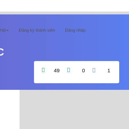
hội
Đăng ký thành viên
Đăng nhập
C
49
0
1