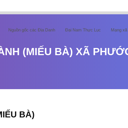
Nguồn gốc các Địa Danh
Đại Nam Thực Lục
Mạng xã 
HÀNH (MIẾU BÀ) XÃ PHƯỚ
MIẾU BÀ)