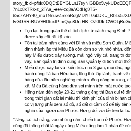
story_fbid=pfbid0DQDtBBYGLLn17syNiGBBo5vykUDcEEQ
7n1x8kTRk-z_2TAa_-eeV-zq8aAOdHg9TS-
8SczAHY40_moTNnuwZSlohRdgMDlYT0ubDKU_Rb1s5JX
IvGGSRrRUV9HDtuxIP-mQqu8UnrHB_OZ0DkrCWOLjRuG
Tọa lạc trong quần thể di tích lịch sử cách mạng Đình 
được xây cất rất kỹ xảo.
Tồn tại trăm năm cùng với Đình và miếu Sơn Quân, Miếu
đình thành lập thì Miếu Bà còn đơn sơ và nhỏ nhắn, đ
này Miếu được xây tường, mái ngói vảy cá, trang trí đơ
vậy, Ban quản trị đình cùng Ban Quản lý di tích mới th
Miếu được xây lại với kiến trúc nhà 3 gian, mái đao, n
hành cùng Tả ban Hữu ban, lộng thờ lấp lánh, tranh vẽ 
hàng dừa lâu năm nghiêng mình xuống dòng mương, cứ 
xã, Miếu Bà cùng hàng dừa soi mình trên mặt nước tạo
Hằng năm đến ngày 20-21 tháng giêng thì Ban quí tế đìn
trong thời gian cất lại miếu thì kinh phí của đình bị hạ
có vị từng phải đem sổ đỏ, sổ đất đi cầm cố để lấy tiền 
nghĩa của người dân Phước Hưng đối với bề trên là lúc 
*Tăng
: có tích rằng, vào những năm chiến tranh ở Phước Hưn
cũng đã thống nhất là ngày cúng Miếu cũng làm 1 phần để cúng