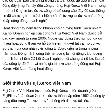
các cơ quan báo chí địa phương và toàn quốc để đưa tin về hoạt
động đầy ý nghĩa này đến công chúng. Fuji Xerox Việt Nam mong
muốn những tin tức được công bố sẽ cung cấp đầy đủ các thông
tin để chương trình trách nhiệm xã hội tương tự được nhân rộng
khắp cộng đồng doanh nghiệp.
Hoạt động này nằm trong khuôn khổ chương trình Trách nhiệm
Xã hội Doanh nghiệp của công ty Fuji Xerox Việt Nam được bắt
đầu đẩy mạnh từ năm 2006. Ngoài xây dựng trường học, đã có
nhiều hoạt động thăm và hỗ trợ trẻ em khuyết tật và mồ côi với
sự tham gia của nhân viên công ty được diễn ra trong những
năm qua. Đồng hành cùng thế hệ tương lai nói riêng và chương
trình Trách nhiệm Xã hội Doanh nghiệp nói chung là nỗ lực lâu dài
của công ty để đem lại nhiều giá trị hơn cho cộng đồng nơi Fuji
Xerox Việt Nam đang hoạt động.
Giới thiệu về Fuji Xerox Việt Nam
Fuji Xerox Việt Nam trực thuộc Fuji Xerox – liên doanh giữa
FujiFilm và tập đoàn Xerox – được thành lập năm 1962 là công ty
hàng đầu trong lĩnh vực truyền thông và dịch vụ tài liệu.