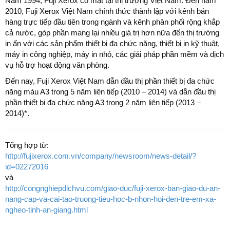
Năm 1994, Fuji Xerox có mặt tại thị trường Việt Nam. Đến năm
2010, Fuji Xerox Việt Nam chính thức thành lập với kênh bán
hàng trực tiếp đầu tiên trong ngành và kênh phân phối rộng khắp
cả nước, góp phần mang lại nhiều giá trị hơn nữa đến thị trường
in ấn với các sản phẩm thiết bị đa chức năng, thiết bị in kỹ thuật,
máy in công nghiệp, máy in nhỏ, các giải pháp phần mềm và dịch
vụ hỗ trợ hoạt động văn phòng.
Đến nay, Fuji Xerox Việt Nam dẫn đầu thị phần thiết bị đa chức
năng màu A3 trong 5 năm liên tiếp (2010 – 2014) và dẫn đầu thị
phần thiết bị đa chức năng A3 trong 2 năm liên tiếp (2013 –
2014)*.
Tổng hợp từ:
http://fujixerox.com.vn/company/newsroom/news-detail/?
id=02272016
và
http://congnghiepdichvu.com/giao-duc/fuji-xerox-ban-giao-du-an-
nang-cap-va-cai-tao-truong-tieu-hoc-b-nhon-hoi-den-tre-em-xa-
ngheo-tinh-an-giang.html