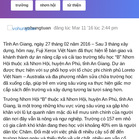
trường
nhơn hội
từ thiện
vohungtuan
đăng lúc
Mar 11 '16 lúc 2:44 pm
Tỉnh An Giang, ngày 27 tháng 02 năm 2016 – Sau 3 tháng xây
dựng, hôm nay, Fuji Xerox Việt Nam đã thực hiện lễ bàn giao và
khánh thành dự án nâng cấp và cải tạo trường tiểu học “B” Nhơn
Hội thuộc xã Nhơn Hội, huyện An Phú, tỉnh An Giang. Dự án
được thực hiện với sự phối hợp với tổ chức phi chính phủ Loreto
Việt Nam – Australia và địa phương nhằm sửa chữa trường học
đã xuống cấp, giúp trẻ em vùng sâu vùng xa thực hiện giấc mơ
cắp sách đến trường và xây dựng tương lai tươi sáng hơn.
Trường Nhơn Hội “B” thuộc xã Nhơn Hội, huyện An Phú, tỉnh An
Giang, là một trong những khu vực vùng sâu vùng xa gặp khó
khăn với lũ lụt quanh năm mặc dù kế mưu sinh chính của người
dân nơi đây vẫn là nông và ngư nghiệp. Trường có 157 em nhỏ
có gia cảnh khó khăn đang theo học với khoảng 40% em là người
dân tộc Chăm. Đối mặt với việc phải đi nhiều cây số để đến
trường hàng ngày và thiếu thốn về vật chất, nhiều em vẫn cố