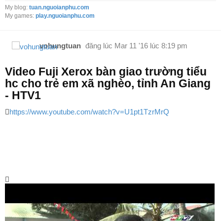
My blog:
tuan.nguoianphu.com
My games:
play.nguoianphu.com
vohungtuan
đăng lúc
Mar 11 '16 lúc 8:19 pm
Video Fuji Xerox bàn giao trường tiểu
hc cho trẻ em xã nghèo, tỉnh An Giang
- HTV1
https://www.youtube.com/watch?v=U1pt1TzrMrQ