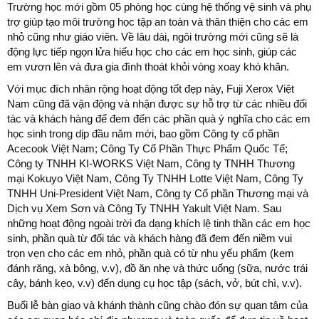
Trường học mới gồm 05 phòng học cùng hệ thống vệ sinh và phụ
trợ giúp tạo môi trường học tập an toàn và thân thiện cho các em
nhỏ cũng như giáo viên. Về lâu dài, ngôi trường mới cũng sẽ là
động lực tiếp ngọn lửa hiếu học cho các em học sinh, giúp các
em vươn lên và đưa gia đình thoát khỏi vòng xoay khó khăn.
Với mục đích nhân rộng hoạt động tốt đẹp này, Fuji Xerox Việt
Nam cũng đã vận động và nhận được sự hỗ trợ từ các nhiều đối
tác và khách hàng để đem đến các phần quà ý nghĩa cho các em
học sinh trong dịp đầu năm mới, bao gồm Công ty cổ phần
Acecook Việt Nam; Công Ty Cổ Phần Thực Phẩm Quốc Tế;
Công ty TNHH KI-WORKS Việt Nam, Công ty TNHH Thương
mại Kokuyo Việt Nam, Công Ty TNHH Lotte Việt Nam, Công Ty
TNHH Uni-President Việt Nam, Công ty Cổ phần Thương mại và
Dịch vụ Xem Sơn và Công Ty TNHH Yakult Việt Nam. Sau
những hoạt động ngoài trời đa dạng khích lệ tinh thần các em học
sinh, phần quà từ đối tác và khách hàng đã đem đến niềm vui
trọn vẹn cho các em nhỏ, phần quà có từ nhu yếu phẩm (kem
đánh răng, xà bông, v.v), đồ ăn nhẹ và thức uống (sữa, nước trái
cây, bánh kẹo, v.v) đến dụng cụ học tập (sách, vở, bút chì, v.v).
Buổi lễ bàn giao và khánh thành cũng chào đón sự quan tâm của