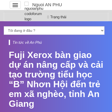
Nguoi AN PHU
Đóng
hoặc
mở
Trạng thái
menu
Tin tức về An Phú
Fuji Xerox bàn giao
dự án nâng cấp và cải
tạo trường tiểu học
“B” Nhơn Hội đến trẻ
em xã nghèo, tỉnh An
Giang