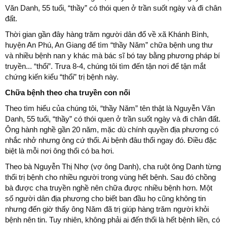
Thời gian gần đây hàng trăm người dân đổ về xã Khánh Bình,
huyện An Phú, An Giang để tìm “thầy Năm” chữa bệnh ung thư
và nhiều bệnh nan y khác mà bác sĩ bó tay bằng phương pháp bí
truyền... “thổi”. Trưa 8-4, chúng tôi tìm đến tận nơi để tận mắt
chứng kiến kiểu “thổi” trị bệnh này.
Chữa bệnh theo cha truyền con nối
Theo tìm hiểu của chúng tôi, “thầy Năm” tên thật là Nguyễn Văn
Danh, 55 tuổi, “thầy” có thói quen ở trần suốt ngày và đi chân đất.
Ông hành nghề gần 20 năm, mặc dù chính quyền địa phương có
nhắc nhở nhưng ông cứ thổi. Ai bệnh đâu thổi ngay đó. Điều đặc
biệt là mỗi nơi ông thổi có ba hơi.
Theo bà Nguyễn Thị Nhợ (vợ ông Danh), cha ruột ông Danh từng
thổi trị bệnh cho nhiều người trong vùng hết bệnh. Sau đó chồng
bà được cha truyền nghề nên chữa được nhiều bệnh hơn. Một
số người dân địa phương cho biết ban đầu họ cũng không tin
nhưng đến giờ thấy ông Năm đã trị giúp hàng trăm người khỏi
bệnh nên tin. Tuy nhiên, không phải ai đến thổi là hết bệnh liền, có