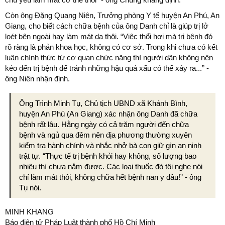
Còn ông Đặng Quang Niên, Trưởng phòng Y tế huyện An Phú, An
Giang, cho biết cách chữa bệnh của ông Danh chỉ là giúp trị lở
loét bên ngoài hay làm mát da thôi. “Việc thổi hơi mà trị bệnh đó
rõ ràng là phản khoa học, không có cơ sở. Trong khi chưa có kết
luận chính thức từ cơ quan chức năng thì người dân không nên
kéo đến trị bệnh để tránh những hậu quả xấu có thể xảy ra...” -
ông Niên nhận định.
Ông Trình Minh Tụ, Chủ tịch UBND xã Khánh Bình,
huyện An Phú (An Giang) xác nhận ông Danh đã chữa
bệnh rất lâu. Hằng ngày có cả trăm người đến chữa
bệnh và ngủ qua đêm nên địa phương thường xuyên
kiểm tra hành chính và nhắc nhở bà con giữ gìn an ninh
trật tự. “Thực tế trị bệnh khỏi hay không, số lượng bao
nhiêu thì chưa nắm được. Các loại thuốc đó tôi nghe nói
chỉ làm mát thôi, không chữa hết bệnh nan y đâu!” - ông
Tụ nói.
MINH KHANG
Báo điện tử Pháp Luật thành phố Hồ Chí Minh