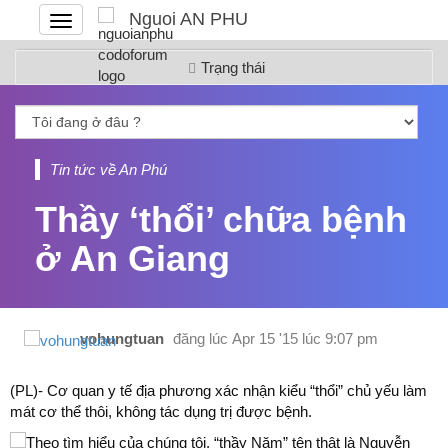
Nguoi AN PHU
Đóng
hoặc
mở
Trạng thái
menu
Tin tức về An Phú
Thầy ‘thổi’ chữa bệnh
ở An Giang
vohungtuan
đăng lúc
Apr 15 '15 lúc 9:07 pm
(PL)- Cơ quan y tế địa phương xác nhận kiểu “thổi” chủ yếu làm
mát cơ thể thôi, không tác dụng trị được bệnh.