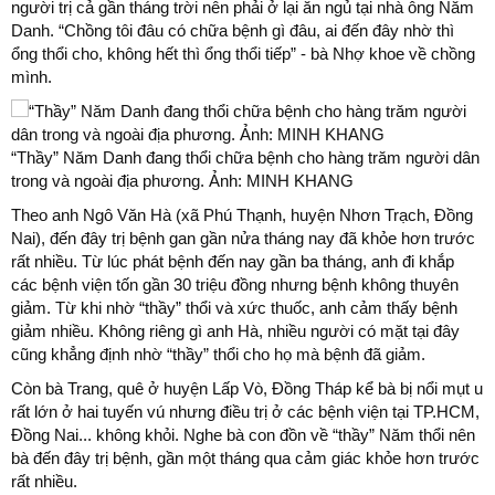
người trị cả gần tháng trời nên phải ở lại ăn ngủ tại nhà ông Năm
Danh. “Chồng tôi đâu có chữa bệnh gì đâu, ai đến đây nhờ thì
ổng thổi cho, không hết thì ổng thổi tiếp” - bà Nhợ khoe về chồng
mình.
“Thầy” Năm Danh đang thổi chữa bệnh cho hàng trăm người dân
trong và ngoài địa phương. Ảnh: MINH KHANG
Theo anh Ngô Văn Hà (xã Phú Thạnh, huyện Nhơn Trạch, Đồng
Nai), đến đây trị bệnh gan gần nửa tháng nay đã khỏe hơn trước
rất nhiều. Từ lúc phát bệnh đến nay gần ba tháng, anh đi khắp
các bệnh viện tốn gần 30 triệu đồng nhưng bệnh không thuyên
giảm. Từ khi nhờ “thầy” thổi và xức thuốc, anh cảm thấy bệnh
giảm nhiều. Không riêng gì anh Hà, nhiều người có mặt tại đây
cũng khẳng định nhờ “thầy” thổi cho họ mà bệnh đã giảm.
Còn bà Trang, quê ở huyện Lấp Vò, Đồng Tháp kể bà bị nổi mụt u
rất lớn ở hai tuyến vú nhưng điều trị ở các bệnh viện tại TP.HCM,
Đồng Nai... không khỏi. Nghe bà con đồn về “thầy” Năm thổi nên
bà đến đây trị bệnh, gần một tháng qua cảm giác khỏe hơn trước
rất nhiều.