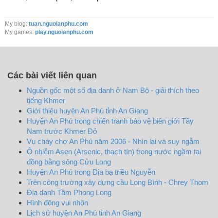
My blog:
tuan.nguoianphu.com
My games:
play.nguoianphu.com
Các bài viết liên quan
Nguồn gốc một số địa danh ở Nam Bộ - giải thích theo
tiếng Khmer
Giới thiệu huyện An Phú tỉnh An Giang
Huyện An Phú trong chiến tranh bảo vệ biên giới Tây
Nam trước Khmer Đỏ
Vụ cháy chợ An Phú năm 2006 - Nhìn lại và suy ngẫm
Ô nhiễm Asen (Arsenic, thạch tín) trong nước ngầm tại
đồng bằng sông Cửu Long
Huyện An Phú trong Địa bạ triều Nguyễn
Trên công trường xây dựng cầu Long Bình - Chrey Thom
Địa danh Tầm Phong Long
Hình động vui nhộn
Lịch sử huyện An Phú tỉnh An Giang