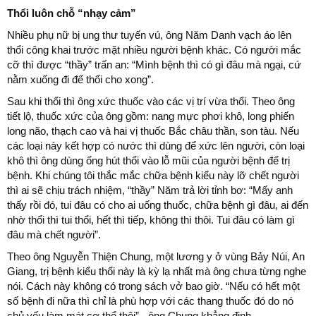
Thổi luôn chỗ “nhạy cảm”
Nhiều phụ nữ bị ung thư tuyến vú, ông Năm Danh vạch áo lên
thổi công khai trước mặt nhiều người bệnh khác. Có người mắc
cỡ thì được “thầy” trấn an: “Mình bệnh thì có gì đâu mà ngại, cứ
nằm xuống đi để thổi cho xong”.
Sau khi thổi thì ông xức thuốc vào các vị trí vừa thổi. Theo ông
tiết lộ, thuốc xức của ông gồm: nang mực phơi khô, long phiến
long não, thạch cao và hai vị thuốc Bắc châu thần, son tàu. Nếu
các loại này kết hợp có nước thì dùng để xức lên người, còn loại
khô thì ông dùng ống hút thổi vào lỗ mũi của người bệnh để trị
bệnh. Khi chúng tôi thắc mắc chữa bệnh kiểu này lỡ chết người
thì ai sẽ chịu trách nhiệm, “thầy” Năm trả lời tỉnh bơ: “Mấy anh
thấy rồi đó, tui đâu có cho ai uống thuốc, chữa bệnh gì đâu, ai đến
nhờ thổi thì tui thổi, hết thì tiếp, không thì thôi. Tui đâu có làm gì
đâu mà chết người”.
Theo ông Nguyễn Thiện Chung, một lương y ở vùng Bảy Núi, An
Giang, trị bệnh kiểu thổi này là kỳ lạ nhất mà ông chưa từng nghe
nói. Cách này không có trong sách vở bao giờ. “Nếu có hết một
số bệnh đi nữa thì chỉ là phù hợp với các thang thuốc đó do nó
chủ yếu làm mát cơ thể thôi” - ông Chung khẳng định.