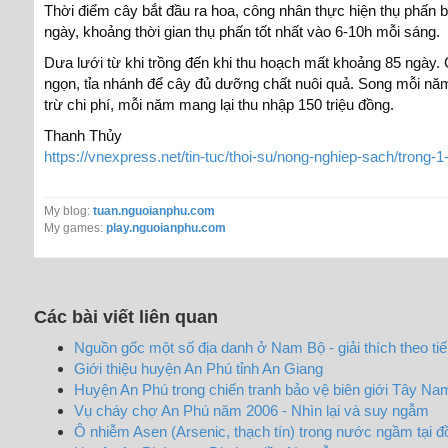
Thời điểm cây bắt đầu ra hoa, công nhân thực hiện thụ phấn bằng
ngày, khoảng thời gian thụ phấn tốt nhất vào 6-10h mỗi sáng.
Dưa lưới từ khi trồng đến khi thu hoạch mất khoảng 85 ngày
ngọn, tỉa nhánh để cây đủ dưỡng chất nuôi quả. Song mỗi năm
trừ chi phí, mỗi năm mang lại thu nhập 150 triệu đồng.
Thanh Thủy
https://vnexpress.net/tin-tuc/thoi-su/nong-nghiep-sach/trong
My blog:
tuan.nguoianphu.com
My games:
play.nguoianphu.com
Các bài viết liên quan
Nguồn gốc một số địa danh ở Nam Bộ - giải thích theo t
Giới thiệu huyện An Phú tỉnh An Giang
Huyện An Phú trong chiến tranh bảo vệ biên giới Tây N
Vụ cháy chợ An Phú năm 2006 - Nhìn lại và suy ngẫm
Ô nhiễm Asen (Arsenic, thạch tín) trong nước ngầm tại