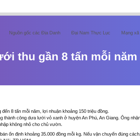
Nguồn gốc các Địa Danh
Đại Nam Thực Lục
Mạng xã 
ưới thu gần 8 tấn mỗi năm
n 8 tấn mỗi năm, lợi nhuận khoảng 150 triệu đồng.
g thành công dưa lưới vỏ xanh ở huyện An Phú, An Giang. Ông nhận
u nhập không nhỏ cho chủ vườn.
á bán ổn định khoảng 35.000 đồng mỗi kg. Nếu vận chuyển đúng cách,