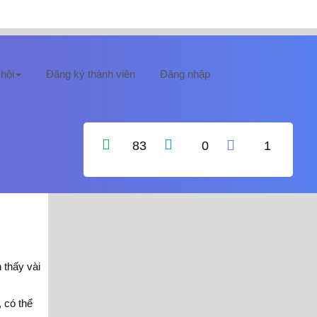
hội
Đăng ký thành viên
Đăng nhập
83
0
1
 thấy vài
 có thể