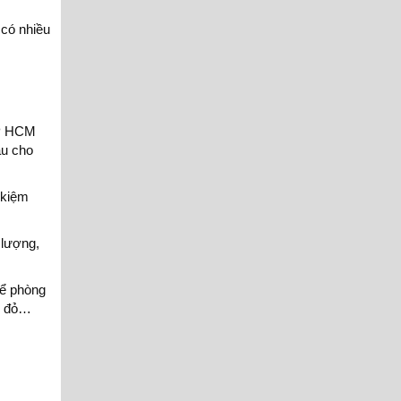
 có nhiều
TP HCM
ầu cho
 kiệm
 lượng,
Để phòng
ện đỏ…