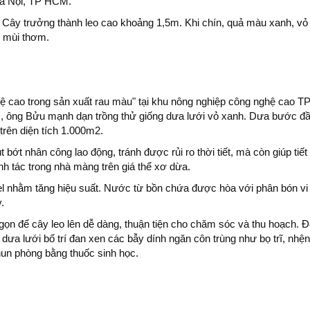
Hà Nội, TP HCM.
 Cây trưởng thành leo cao khoảng 1,5m. Khi chín, quả màu xanh, vỏ
, mùi thơm.
ệ cao trong sản xuất rau màu" tại khu nông nghiệp công nghệ cao 
m, ông Bửu mạnh dạn trồng thử giống dưa lưới vỏ xanh. Dưa bước đ
 trên diện tích 1.000m2.
bớt nhân công lao động, tránh được rủi ro thời tiết, mà còn giúp tiết
h tác trong nhà màng trên giá thể xơ dừa.
el nhằm tăng hiệu suất. Nước từ bồn chứa được hòa với phân bón vi
.
gọn để cây leo lên dễ dàng, thuận tiện cho chăm sóc và thu hoạch. 
ng dưa lưới bố trí đan xen các bẫy dính ngăn côn trùng như bọ trĩ, nh
un phòng bằng thuốc sinh học.