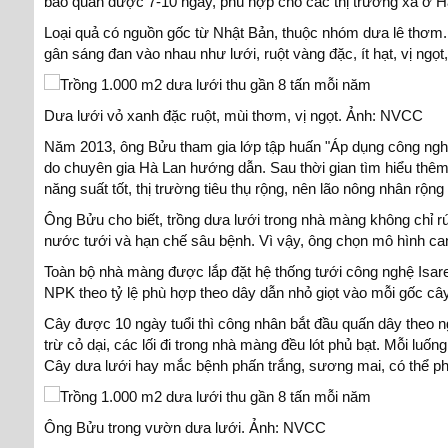
bảo quản được 7-10 ngày, phù hợp cho các thị trường xa ở 
Loại quả có nguồn gốc từ Nhật Bản, thuộc nhóm dưa lê thơm.
gân sáng đan vào nhau như lưới, ruột vàng đặc, ít hạt, vị ngọt
Dưa lưới vỏ xanh đặc ruột, mùi thơm, vị ngọt. Ảnh: NVCC
Năm 2013, ông Bửu tham gia lớp tập huấn "Áp dụng công ngh
do chuyên gia Hà Lan hướng dẫn. Sau thời gian tìm hiểu thê
năng suất tốt, thị trường tiêu thụ rộng, nên lão nông nhân rộng
Ông Bửu cho biết, trồng dưa lưới trong nhà màng không chỉ rút 
nước tưới và hạn chế sâu bệnh. Vì vậy, ông chọn mô hình can
Toàn bộ nhà màng được lắp đặt hệ thống tưới công nghệ Isar
NPK theo tỷ lệ phù hợp theo dây dẫn nhỏ giọt vào mỗi gốc cây
Cây được 10 ngày tuổi thì công nhân bắt đầu quấn dây theo n
trừ cỏ dại, các lối đi trong nhà màng đều lót phủ bạt. Mỗi luố
Cây dưa lưới hay mắc bệnh phấn trắng, sương mai, có thể ph
Ông Bửu trong vườn dưa lưới. Ảnh: NVCC