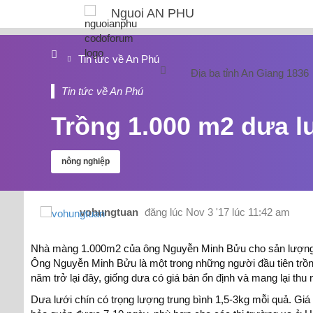
Nguoi AN PHU
Tin tức về An Phú
Địa bạ tỉnh An Giang 1836
Tin tức về An Phú
Trồng 1.000 m2 dưa l
nông nghiệp
vohungtuan
đăng lúc
Nov 3 '17 lúc 11:42 am
Nhà màng 1.000m2 của ông Nguyễn Minh Bửu cho sản lượng đế
Ông Nguyễn Minh Bửu là một trong những người đầu tiên trồn
năm trở lại đây, giống dưa có giá bán ổn định và mang lại th
Dưa lưới chín có trọng lượng trung bình 1,5-3kg mỗi quả. Gi