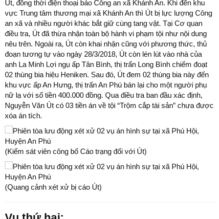
Út, đồng thời điện thoại báo Công an xã Khánh An. Khi đến khu
vực Trung tâm thương mại xã Khánh An thì Út bị lực lượng Công
an xã và nhiều người khác bắt giữ cùng tang vật. Tại Cơ quan
điều tra, Út đã thừa nhận toàn bộ hành vi phạm tội như nội dung
nêu trên. Ngoài ra, Út còn khai nhận cũng với phương thức, thủ
đoạn tương tự vào ngày 28/3/2018, Út còn lén lút vào nhà của
anh La Minh Lợi ngụ ấp Tân Bình, thị trấn Long Bình chiếm đoạt
02 thùng bia hiệu Heniken. Sau đó, Út đem 02 thùng bia này đến
khu vực ấp An Hưng, thị trấn An Phú bán lại cho một người phụ
nữ lạ với số tiền 400.000 đồng. Qua điều tra ban đầu xác định,
Nguyễn Văn Út có 03 tiền án về tội “Trộm cắp tài sản” chưa được
xóa án tích.
(Kiểm sát viên công bố Cáo trạng đối với Út)
(Quang cảnh xét xử bị cáo Út)
Vụ thứ hai: