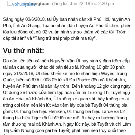
vohungtuan
đăng lúc
Jun 22 '18 lúc 2:20 pm
Sáng ngày 09/6/2018, tại Ủy ban nhân dân xã Phú Hội, huyện An
Phú, tỉnh An Giang, Tòa án nhân dân huyện An Phú tổ chức phiên
tòa lưu động xét xử 02 vụ án hình sự sơ thẩm về các tội “Trộm
cắp tài sản” và “Tàng trữ trái phép chất ma túy”.
Vụ thứ nhất:
Do cần tiền tiêu xài nên Nguyễn Văn Út nảy sinh ý định trộm cắp
tài sản của người khác để bán tiêu xài. Khoảng 10 giờ 30 phút
ngày 31/3/2018, Út điều khiển xe mô tô nhãn hiệu Wayec Trung
Quốc, biển số 67AL-008.09 từ xã Đa Phước đến xã Khánh An,
huyện An Phú tìm tài sản lấy trộm. Đến khoảng 12 giờ cùng ngày,
Út dừng xe trước cửa tiệm tạp hóa của bà Trương Thị Tuyết ngụ
ấp An Hòa, xã Khánh An, Út xuống xe quan sát thấy không có ai
trông coi tiệm nên lén lút vào tiệm lấy của bà Tuyết 04 thùng bia
gồm: 01 thùng bia hiệu Heniken, 01 thùng bia hiệu Larue và 02
thùng bia hiệu Tiger rồi Út để lên xe mô tô chạy ra hướng Trung
tâm thương mại xã Khánh An. Ngay lúc này, bà Tuyết và chị Lâm
Thị Cẩm Nhung (con gái bà Tuyết) phát hiện nên truy đuổi theo