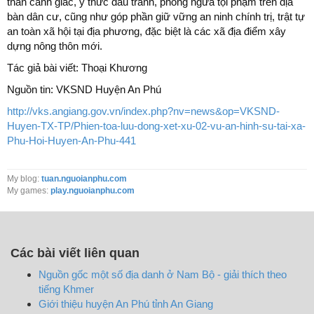
thần cảnh giác, ý thức đấu tranh, phòng ngừa tội phạm trên địa
bàn dân cư, cũng như góp phần giữ vững an ninh chính trị, trật tự
an toàn xã hội tại địa phương, đặc biệt là các xã địa điểm xây
dựng nông thôn mới.
Tác giả bài viết: Thoại Khương
Nguồn tin: VKSND Huyện An Phú
http://vks.angiang.gov.vn/index.php?nv=news&op=VKSND-
Huyen-TX-TP/Phien-toa-luu-dong-xet-xu-02-vu-an-hinh-su-tai-xa-
Phu-Hoi-Huyen-An-Phu-441
My blog:
tuan.nguoianphu.com
My games:
play.nguoianphu.com
Các bài viết liên quan
Nguồn gốc một số địa danh ở Nam Bộ - giải thích theo
tiếng Khmer
Giới thiệu huyện An Phú tỉnh An Giang