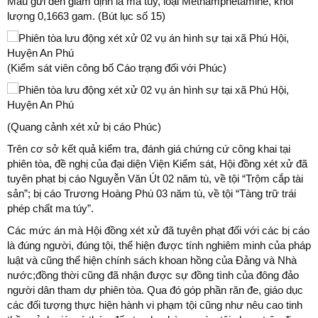
Mẫu gửi đến giám định là ma túy, loại Methamphetamine, khối
lượng 0,1663 gam. (Bút lục số 15)
(Kiểm sát viên công bố Cáo trạng đối với Phúc)
(Quang cảnh xét xử bị cáo Phúc)
Trên cơ sở kết quả kiểm tra, đánh giá chứng cứ công khai tại
phiên tòa, đề nghị của đại diện Viện Kiểm sát, Hội đồng xét xử đã
tuyên phạt bị cáo Nguyễn Văn Út 02 năm tù, về tội “Trộm cắp tài
sản”; bị cáo Trương Hoàng Phú 03 năm tù, về tội “Tàng trữ trái
phép chất ma túy”.
Các mức án mà Hội đồng xét xử đã tuyên phạt đối với các bị cáo
là đúng người, đúng tội, thể hiện được tính nghiêm minh của pháp
luật và cũng thể hiện chính sách khoan hồng của Đảng và Nhà
nước;đồng thời cũng đã nhận được sự đồng tình của đông đảo
người dân tham dự phiên tòa. Qua đó góp phần răn đe, giáo dục
các đối tượng thực hiện hành vi phạm tội cũng như nêu cao tinh