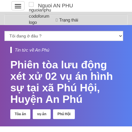
Nguoi AN PHU
Đóng
hoặc
mở
Trạng thái
menu
Tin tức về An Phú
Phiên tòa lưu động
xét xử 02 vụ án hình
sự tại xã Phú Hội,
Huyện An Phú
Tòa án
vụ án
Phú Hội