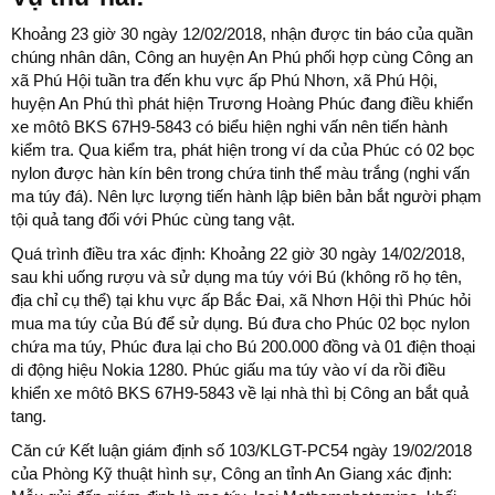
Khoảng 23 giờ 30 ngày 12/02/2018, nhận được tin báo của quần
chúng nhân dân, Công an huyện An Phú phối hợp cùng Công an
xã Phú Hội tuần tra đến khu vực ấp Phú Nhơn, xã Phú Hội,
huyện An Phú thì phát hiện Trương Hoàng Phúc đang điều khiển
xe môtô BKS 67H9-5843 có biểu hiện nghi vấn nên tiến hành
kiểm tra. Qua kiểm tra, phát hiện trong ví da của Phúc có 02 bọc
nylon được hàn kín bên trong chứa tinh thể màu trắng (nghi vấn
ma túy đá). Nên lực lượng tiến hành lập biên bản bắt người phạm
tội quả tang đối với Phúc cùng tang vật.
Quá trình điều tra xác định: Khoảng 22 giờ 30 ngày 14/02/2018,
sau khi uống rượu và sử dụng ma túy với Bú (không rõ họ tên,
địa chỉ cụ thể) tại khu vực ấp Bắc Đai, xã Nhơn Hội thì Phúc hỏi
mua ma túy của Bú để sử dụng. Bú đưa cho Phúc 02 bọc nylon
chứa ma túy, Phúc đưa lại cho Bú 200.000 đồng và 01 điện thoại
di động hiệu Nokia 1280. Phúc giấu ma túy vào ví da rồi điều
khiển xe môtô BKS 67H9-5843 về lại nhà thì bị Công an bắt quả
tang.
Căn cứ Kết luận giám định số 103/KLGT-PC54 ngày 19/02/2018
của Phòng Kỹ thuật hình sự, Công an tỉnh An Giang xác định: