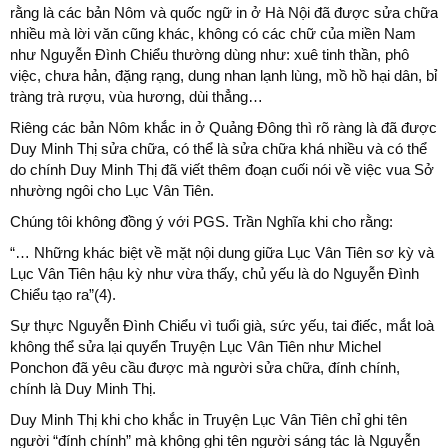
rằng là các bản Nôm và quốc ngữ in ở Hà Nội đã được sửa chữa
nhiều mà lời văn cũng khác, không có các chữ của miền Nam
như Nguyễn Đình Chiểu thường dùng như: xuê tinh thần, phô
việc, chưa hản, đặng rạng, dung nhan lạnh lùng, mồ hồ hại dân, bỉ
tràng trà rượu, vùa hương, dùi thẳng…
Riêng các bản Nôm khắc in ở Quảng Đông thì rõ ràng là đã được
Duy Minh Thị sửa chữa, có thể là sửa chữa khá nhiều và có thể
do chính Duy Minh Thị đã viết thêm đoạn cuối nói về việc vua Sở
nhường ngôi cho Lục Vân Tiên.
Chúng tôi không đồng ý với PGS. Trần Nghĩa khi cho rằng:
“… Những khác biệt về mặt nội dung giữa Lục Vân Tiên sơ kỳ và
Lục Vân Tiên hậu kỳ như vừa thấy, chủ yếu là do Nguyễn Đình
Chiểu tạo ra”(4).
Sự thực Nguyễn Đình Chiểu vì tuổi già, sức yếu, tai điếc, mắt loà
không thể sửa lại quyển Truyện Lục Vân Tiên như Michel
Ponchon đã yêu cầu được mà người sửa chữa, đính chính,
chính là Duy Minh Thị.
Duy Minh Thị khi cho khắc in Truyện Lục Vân Tiên chỉ ghi tên
người “đính chính” mà không ghi tên người sáng tác là Nguyễn