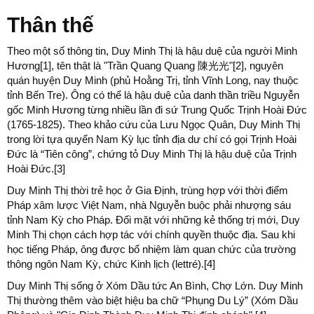
Thân thế
Theo một số thông tin, Duy Minh Thị là hậu duệ của người Minh
Hương[1], tên thật là "Trần Quang Quang 陳光光"[2], nguyên
quán huyện Duy Minh (phủ Hoằng Trị, tỉnh Vĩnh Long, nay thuộc
tỉnh Bến Tre). Ông có thể là hậu duệ của danh thần triều Nguyễn
gốc Minh Hương từng nhiều lần đi sứ Trung Quốc Trịnh Hoài Đức
(1765-1825). Theo khảo cứu của Lưu Ngọc Quân, Duy Minh Thị
trong lời tựa quyển Nam Kỳ lục tỉnh địa dư chí có gọi Trịnh Hoài
Đức là “Tiên công”, chứng tỏ Duy Minh Thị là hậu duệ của Trịnh
Hoài Đức.[3]
Duy Minh Thị thời trẻ học ở Gia Định, trùng hợp với thời điểm
Pháp xâm lược Việt Nam, nhà Nguyễn buộc phải nhượng sáu
tỉnh Nam Kỳ cho Pháp. Đối mặt với những kẻ thống trị mới, Duy
Minh Thị chọn cách hợp tác với chính quyền thuộc địa. Sau khi
học tiếng Pháp, ông được bổ nhiệm làm quan chức của trường
thông ngôn Nam Kỳ, chức Kinh lịch (lettré).[4]
Duy Minh Thị sống ở Xóm Dầu tức An Bình, Chợ Lớn. Duy Minh
Thị thường thêm vào biệt hiệu ba chữ “Phụng Du Lý” (Xóm Dầu