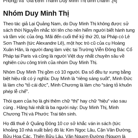
Phộng) và "Gia Định Thành Duy Minh Thị đính chánh".[4]
Nhóm Duy Minh Thị
Theo tác giả Lại Quảng Nam, do Duy Minh Thị không được sử
sách thời Nguyễn nhắc tới tên cho nên hiếm người biết hành tung
và tầm vóc của ông. Mãi đến cuối thể kỷ thứ 20, tại Pháp có Lê
Sơn Thanh (tức Alexandre Lê), một học trò cũ của cụ Hoàng
Xuân Hãn, là người đang làm việc tại Trường Viễn Đông Bác Cổ
Pháp tại Paris và cũng là người Việt duy nhất chuyên sâu về
nghiên cứu công trình của nhóm Duy Minh Thị.
Nhóm Duy Minh Thị gồm có 10 người. Đa số đều tự xưng bằng
biệt hiệu rất có ý nghĩa: Duy Minh là “riêng sáng suốt”, Minh Đức
là làm cho “tỏ cái đức”, Minh Chương là làm cho “sáng tỏ khuôn
phép lễ chế”.
Thói quen của họ là ghi thêm chữ “thị” hay chữ “hiệu“ vào sau
cùng . Hăng hái nhất là ba người này: Duy Minh Thị, Minh
Chương Thị và Phước Trai tiên sinh.
Họ đã thuê ở Quảng Đông 10 cơ sở khắc ván in sách (tức
khoảng 10 nhà xuất bản) đó là: Kim Ngọc Lâu, Cận Vân Đường,
Bửu Hoa Các, Thiên Bửu Lâu, Văn Nguơn Đường (Nguơn là