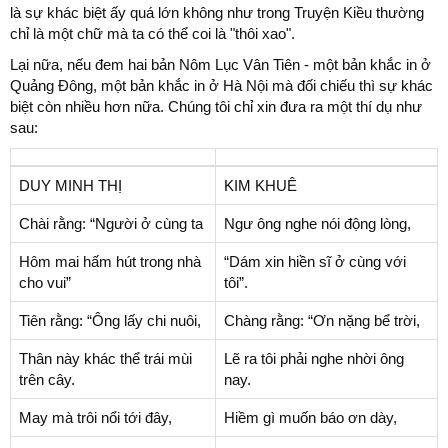
là sự khác biệt ấy quá lớn không như trong Truyện Kiều thường
chỉ là một chữ mà ta có thể coi là "thôi xao".
Lại nữa, nếu đem hai bản Nôm Lục Vân Tiên - một bản khắc in ở
Quảng Đông, một bản khắc in ở Hà Nội mà đối chiếu thì sự khác
biệt còn nhiều hơn nữa. Chúng tôi chỉ xin đưa ra một thí dụ như
sau:
DUY MINH THỊ
KIM KHUÊ
Chài rằng: “Người ở cùng ta
Ngư ông nghe nói động lòng,
Hôm mai hấm hút trong nhà
“Dám xin hiền sĩ ở cùng với
cho vui”
tôi”.
Tiên rằng: “Ông lấy chi nuôi,
Chàng rằng: “Ơn nặng bể trời,
Thân này khác thể trái mùi
Lẽ ra tôi phải nghe nhời ông
trên cây.
nay.
May mà trôi nổi tới đây,
Hiềm gì muốn báo ơn dày,