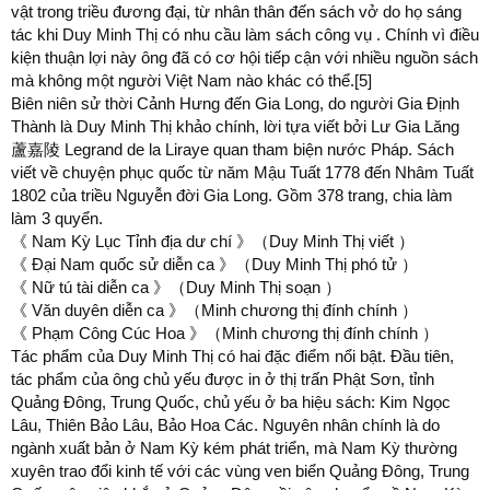
vật trong triều đương đại, từ nhân thân đến sách vở do họ sáng
tác khi Duy Minh Thị có nhu cầu làm sách công vụ . Chính vì điều
kiện thuận lợi này ông đã có cơ hội tiếp cận với nhiều nguồn sách
mà không một người Việt Nam nào khác có thể.[5]
Biên niên sử thời Cảnh Hưng đến Gia Long, do người Gia Định
Thành là Duy Minh Thị khảo chính, lời tựa viết bởi Lư Gia Lăng
蘆嘉陵 Legrand de la Liraye quan tham biện nước Pháp. Sách
viết về chuyện phục quốc từ năm Mậu Tuất 1778 đến Nhâm Tuất
1802 của triều Nguyễn đời Gia Long. Gồm 378 trang, chia làm
làm 3 quyển.
《 Nam Kỳ Lục Tỉnh địa dư chí 》（Duy Minh Thị viết ）
《 Đại Nam quốc sử diễn ca 》（Duy Minh Thị phó tử ）
《 Nữ tú tài diễn ca 》（Duy Minh Thị soạn ）
《 Văn duyên diễn ca 》（Minh chương thị đính chính ）
《 Phạm Công Cúc Hoa 》（Minh chương thị đính chính ）
Tác phẩm của Duy Minh Thị có hai đặc điểm nổi bật. Đầu tiên,
tác phẩm của ông chủ yếu được in ở thị trấn Phật Sơn, tỉnh
Quảng Đông, Trung Quốc, chủ yếu ở ba hiệu sách: Kim Ngọc
Lâu, Thiên Bảo Lâu, Bảo Hoa Các. Nguyên nhân chính là do
ngành xuất bản ở Nam Kỳ kém phát triển, mà Nam Kỳ thường
xuyên trao đổi kinh tế với các vùng ven biển Quảng Đông, Trung