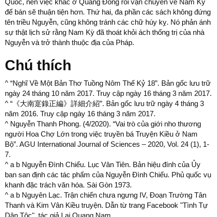
Quốc, nên việc khắc ở Quảng Đông rồi vận chuyển về Nam Kỳ
để bán sẽ thuận tiện hơn. Thứ hai, đa phần các sách không đứng
tên triều Nguyễn, cũng không tránh các chữ húy kỵ. Nó phản ánh
sự thật lịch sử rằng Nam Kỳ đã thoát khỏi ách thống trị của nhà
Nguyễn và trở thành thuộc địa của Pháp.
Chú thích
^ “Nghĩ Về Một Bản Thơ Tuồng Nôm Thế Kỷ 18”. Bản gốc lưu trữ
ngày 24 tháng 10 năm 2017. Truy cập ngày 16 tháng 3 năm 2017.
^ “《大南寔錄正編》詳細介紹”. Bản gốc lưu trữ ngày 4 tháng 3
năm 2016. Truy cập ngày 16 tháng 3 năm 2017.
^ Nguyễn Thanh Phong. (4/2020). “Vai trò của giới nho thương
người Hoa Chợ Lớn trong việc truyền bá Truyện Kiều ở Nam
Bộ”. AGU International Journal of Sciences – 2020, Vol. 24 (1), 1-
7.
^ a b Nguyễn Đình Chiểu. Lục Vân Tiên. Bản hiệu đính của Ủy
ban san định các tác phẩm của Nguyễn Đình Chiểu. Phủ quốc vụ
khanh đặc trách văn hóa. Sài Gòn 1973.
^ a b Nguyên Lạc. Trận chiến chưa ngưng IV, Đoạn Trường Tân
Thanh và Kim Vân Kiều truyện. Dẫn từ trang Facebook "Tình Tự
Dân Tộc", tác giả Lai Quang Nam.