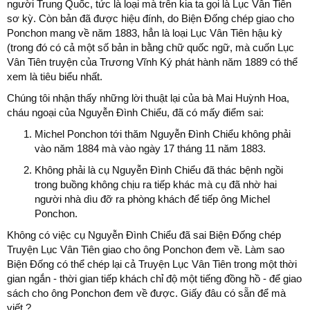
người Trung Quốc, tức là loại mà trên kia ta gọi là Lục Vân Tiên
sơ kỳ. Còn bản đã được hiệu đính, do Biện Đống chép giao cho
Ponchon mang về năm 1883, hẳn là loại Lục Vân Tiên hậu kỳ
(trong đó có cả một số bản in bằng chữ quốc ngữ, mà cuốn Lục
Vân Tiên truyện của Trương Vĩnh Ký phát hành năm 1889 có thể
xem là tiêu biểu nhất.
Chúng tôi nhận thấy những lời thuật lại của bà Mai Huỳnh Hoa,
cháu ngoại của Nguyễn Đình Chiểu, đã có mấy điểm sai:
Michel Ponchon tới thăm Nguyễn Đình Chiểu không phải
vào năm 1884 mà vào ngày 17 tháng 11 năm 1883.
Không phải là cụ Nguyễn Đình Chiểu đã thác bệnh ngồi
trong buồng không chịu ra tiếp khác mà cụ đã nhờ hai
người nhà dìu đỡ ra phòng khách để tiếp ông Michel
Ponchon.
Không có việc cụ Nguyễn Đình Chiểu đã sai Biện Đống chép
Truyện Lục Vân Tiên giao cho ông Ponchon đem về. Làm sao
Biện Đống có thể chép lại cả Truyện Lục Vân Tiên trong một thời
gian ngắn - thời gian tiếp khách chỉ độ một tiếng đồng hồ - để giao
sách cho ông Ponchon đem về được. Giấy đâu có sẵn để mà
viết ?