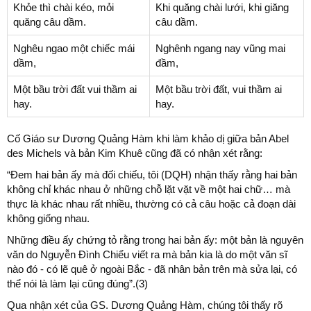
Khỏe thì chài kéo, mỏi
Khi quăng chài lưới, khi giăng
quăng câu dầm.
câu dầm.
Nghêu ngao một chiếc mái
Nghênh ngang nay vũng mai
dầm,
đầm,
Một bầu trời đất vui thầm ai
Một bầu trời đất, vui thầm ai
hay.
hay.
Cố Giáo sư Dương Quảng Hàm khi làm khảo dị giữa bản Abel
des Michels và bản Kim Khuê cũng đã có nhận xét rằng:
“Đem hai bản ấy mà đối chiếu, tôi (DQH) nhận thấy rằng hai bản
không chỉ khác nhau ở những chỗ lặt vặt về một hai chữ… mà
thực là khác nhau rất nhiều, thường có cả câu hoặc cả đoạn dài
không giống nhau.
Những điều ấy chứng tỏ rằng trong hai bản ấy: một bản là nguyên
văn do Nguyễn Đình Chiểu viết ra mà bản kia là do một văn sĩ
nào đó - có lẽ quê ở ngoài Bắc - đã nhân bản trên mà sửa lại, có
thể nói là làm lại cũng đúng”.(3)
Qua nhận xét của GS. Dương Quảng Hàm, chúng tôi thấy rõ