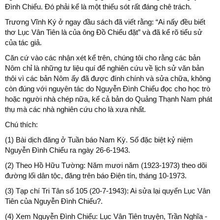
Đình Chiểu. Đó phải kể là một thiếu sót rất đáng chê trách.
Trương Vĩnh Ký ở ngay đầu sách đã viết rằng: “Ai nấy đều biết
thơ Lục Vân Tiên là của ông Đồ Chiểu đặt” và đã kể rõ tiểu sử
của tác giả.
Căn cứ vào các nhận xét kể trên, chúng tôi cho rằng các bản
Nôm chỉ là những tư liệu quí để nghiên cứu về lịch sử văn bản
thôi vì các bản Nôm ấy đã được đính chính và sửa chữa, không
còn đúng với nguyên tác do Nguyễn Đình Chiểu đọc cho học trò
hoặc người nhà chép nữa, kể cả bản do Quảng Thạnh Nam phát
thụ mà các nhà nghiên cứu cho là xưa nhất.
Chú thích:
(1) Bài dịch đăng ở Tuần báo Nam Kỳ. Số đặc biệt kỷ niệm
Nguyễn Đình Chiểu ra ngày 26-6-1943.
(2) Theo Hồ Hữu Tường: Năm mươi năm (1923-1973) theo dõi
đường lối dân tộc, đăng trên báo Điện tín, tháng 10-1973.
(3) Tạp chí Tri Tân số 105 (20-7-1943): Ai sửa lại quyển Lục Vân
Tiên của Nguyễn Đình Chiểu?.
(4) Xem Nguyễn Đình Chiểu: Lục Vân Tiên truyện, Trần Nghĩa -