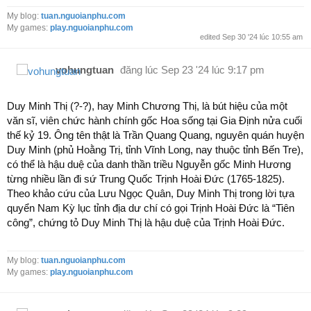
My blog:
tuan.nguoianphu.com
My games:
play.nguoianphu.com
edited Sep 30 '24 lúc 10:55 am
vohungtuan
đăng lúc
Sep 23 '24 lúc 9:17 pm
Duy Minh Thị (?-?), hay Minh Chương Thị, là bút hiệu của một
văn sĩ, viên chức hành chính gốc Hoa sống tại Gia Định nửa cuối
thế kỷ 19. Ông tên thật là Trần Quang Quang, nguyên quán huyện
Duy Minh (phủ Hoằng Trị, tỉnh Vĩnh Long, nay thuộc tỉnh Bến Tre),
có thể là hậu duệ của danh thần triều Nguyễn gốc Minh Hương
từng nhiều lần đi sứ Trung Quốc Trịnh Hoài Đức (1765-1825).
Theo khảo cứu của Lưu Ngọc Quân, Duy Minh Thị trong lời tựa
quyển Nam Kỳ lục tỉnh địa dư chí có gọi Trịnh Hoài Đức là “Tiên
công”, chứng tỏ Duy Minh Thị là hậu duệ của Trịnh Hoài Đức.
My blog:
tuan.nguoianphu.com
My games:
play.nguoianphu.com