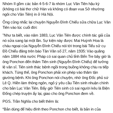
Nhóm II gồm các bản 4-5-6-7 là nhóm Lục Vân Tiên hậu kỳ
(không có bài thơ chữ Hán và không có đoạn vua Sở nhường
ngôi cho Vân Tiên) in ở Hà Nội.
Ông cũng nhắc lại chuyện Nguyễn Đình Chiểu sửa chữa Lục Vân
Tiên vào lúc cuối đời:
"Như ta biết, vào năm 1883, Lục Vân Tiên được chính tác giả của
nó sửa sang lại một lần. Sự kiện này được Mai Huỳnh Hoa là
cháu ngoại của Nguyễn Đình Chiểu nói tới trong bài Tiểu sử cụ
Đồ Chiểu đăng trên báo Tân Văn số 27, năm 1935: Vào quãng
năm 1884 nhà nước Pháp có sai quan chủ tỉnh Bến Tre bây giờ là
ông Ponchon đến thăm Tiên sinh (Nguyễn Đình Chiểu) để tưởng
lệ văn sĩ. Tiên sinh thác bệnh ngồi trong buồng không chịu ra tiếp
khách. Túng thế, ông Ponchon phải xin phép vào thăm tận
giường bệnh. Khi ông Ponchon nói chuyện, nhờ ông Đốc phủ sứ
Lê Q. Hiền làm thông ngôn, ngỏ ý yêu cầu Tiên sinh nhuận chính
cho bản Lục Vân Tiên. Bấy giờ Tiên sinh có sai người kêu là Biện
Đống chép truyện ấy lại, giao cho ông Ponchon đem về.
PGS. Trần Nghĩa cho biết thêm là:
“Bản dùng để hiệu đính theo Ponchon cho biết, là bản in của