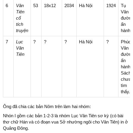
6
Vân
53
18x12
2034
Hà Nội
1924
Tụ
Tiên
Văn
cổ
đườn
tích
ấn
truyện
hành
7
Lục
?
?
?
Hà Nội
?
Phúc
Vân
Văn
Tiên
đườn
ấn
hành.
Sách
chưa
tìm
thấy.
Ông đã chia các bản Nôm trên làm hai nhóm:
Nhón I gồm các bản 1-2-3 là nhóm Lục Vân Tiên sơ kỳ (có bài
thơ chữ Hán và có đoạn vua Sở nhường ngôi cho Vân Tiên) in ở
Quảng Đông.