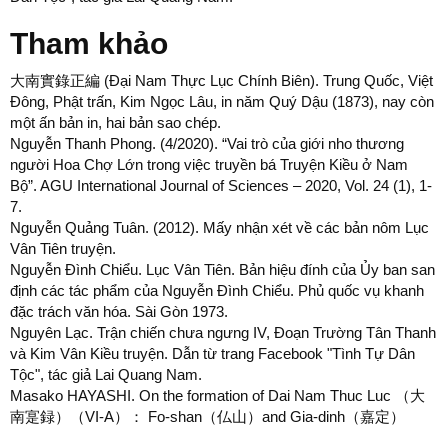
Tham khảo
大南實錄正編 (Đại Nam Thực Lục Chính Biên). Trung Quốc, Việt
Đông, Phật trấn, Kim Ngọc Lâu, in năm Quý Dậu (1873), nay còn
một ấn bản in, hai bản sao chép.
Nguyễn Thanh Phong. (4/2020). “Vai trò của giới nho thương
người Hoa Chợ Lớn trong việc truyền bá Truyện Kiều ở Nam
Bộ”. AGU International Journal of Sciences – 2020, Vol. 24 (1), 1-
7.
Nguyễn Quảng Tuân. (2012). Mấy nhận xét về các bản nôm Lục
Vân Tiên truyện.
Nguyễn Đình Chiểu. Lục Vân Tiên. Bản hiệu đính của Ủy ban san
định các tác phẩm của Nguyễn Đình Chiểu. Phủ quốc vụ khanh
đặc trách văn hóa. Sài Gòn 1973.
Nguyên Lạc. Trận chiến chưa ngưng IV, Đoạn Trường Tân Thanh
và Kim Vân Kiều truyện. Dẫn từ trang Facebook "Tình Tự Dân
Tộc", tác giả Lai Quang Nam.
Masako HAYASHI. On the formation of Dai Nam Thuc Luc （大
南寔録）（VI-A）： Fo-shan（仏山）and Gia-dinh（嘉定）