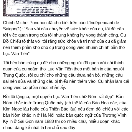
Chính Michel Ponchon đã cho biết trên báo L’Indépendant de
Saigon(1): “Sau vài câu chuyện về sức khỏe của cụ, tôi đề cập
tới việc quan trọng của tôi nhưng không hy vọng thành công. Cụ
Đồ Chiểu tỏ thật với tôi rằng sức khỏe và trí nhớ của cụ đã giảm
nên thêm phần khó cho cụ trong công việc nhuận chính bản thơ
Lục Vân Tiên”.
Tôi bèn bàn cùng cụ để cho những người đã quen với cái thính
quan của cụ ngâm thơ Lục Vân Tiên theo một bản in của người
Trung Quốc, rồi cụ chỉ cho những câu thừa nên bỏ, những câu
sai nên sửa và những câu bị thiếu nên thêm vào. Cụ nhận làm cái
công việc có phần nhọc nhằn ấy.
Rồi tôi tặng cụ một quyển Lục Vân Tiên chữ Nôm rất đẹp”. Bản
Nôm khắc in ở Trung Quốc này (có thể là của Bảo Hoa các, của
Kim Ngọc lâu hoặc của Thiên Bảo lâu) nếu đem đối chiếu với các
bản Nôm khắc in ở Hà Nội hoặc bản quốc ngữ của Trương Vĩnh
Ký in ở Sài Gòn năm 1889 thì có nhiều chữ, nhiều đoạn khác
nhau, đáng kể nhất là hai chỗ sau đây: