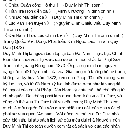
《 Chiêu Quân cống Hồ thư 》（Duy Minh Thị soạn ）
《 Trần Trá Hôn diễn ca 》（Minh Chương Thị đính chính ）
《 Nhị Độ Mai diễn ca 》（Duy Minh Thị đính chính ）
《 Lục Vân Tiên truyện 》（Nguyễn Đình Chiểu viết, Duy Minh
Thị đính chính ）
《 Đại Nam Thực Lục chính biên 》（Duy Minh Thị đính chính ）
Trung Quốc, Việt Đông, Phật trấn, Kim Ngọc Lâu, in năm Quý
Dậu (1873)
Duy Minh Thị là người biên tập lại bản Đại Nam Thực Lục Chính
Biên dưới thời vua Tự Đức sau đó đem thuê khắc tại Phật Sơn
Trấn, tỉnh Quảng Đông năm 1873. Ông là người đã in nguyên
dạng các chữ húy chính của vua Gia Long mà không hề né tránh,
không sợ kỵ húy. Năm 1872, xem như Pháp đã chiếm xong Nam
kỳ lục tỉnh, và từ đó Nam kỳ luc tỉnh được xem như là vùng đất
hải ngoại của người Pháp. Dân Nam kỳ chịu một thể chế riêng từ
chính quốc. Do không phải làm quan dưới triều vua Tự Đức, và
cũng có thể vua Tự Đức thật sự cầu cạnh; Duy Minh Thị xem
mình là một người Tàu vốn được nhiều ưu đãi, nên chả việc gì
phải sợ vua quan “An nam". Với công vụ mà vua Tự Đức nhờ
cậy, biên tập lại tập sách lịch sử của triều đại nhà Nguyễn, nên
Duy Minh Thị có toàn quyền xem tất cả sách vở của các nhân