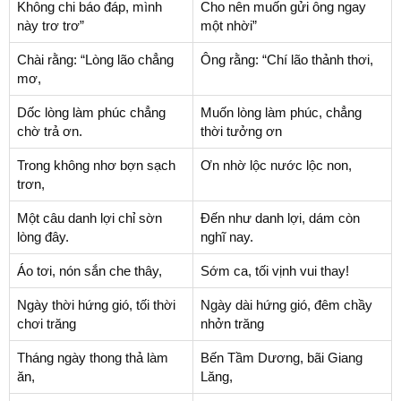
Không chi báo đáp, mình
Cho nên muốn gửi ông ngay
này trơ trơ”
một nhời”
Chài rằng: “Lòng lão chẳng
Ông rằng: “Chí lão thảnh thơi,
mơ,
Dốc lòng làm phúc chẳng
Muốn lòng làm phúc, chẳng
chờ trả ơn.
thời tưởng ơn
Trong không nhơ bợn sạch
Ơn nhờ lộc nước lộc non,
trơn,
Một câu danh lợi chỉ sờn
Đến như danh lợi, dám còn
lòng đây.
nghĩ nay.
Áo tơi, nón sắn che thây,
Sớm ca, tối vịnh vui thay!
Ngày thời hứng gió, tối thời
Ngày dài hứng gió, đêm chầy
chơi trăng
nhởn trăng
Tháng ngày thong thả làm
Bến Tầm Dương, bãi Giang
ăn,
Lăng,