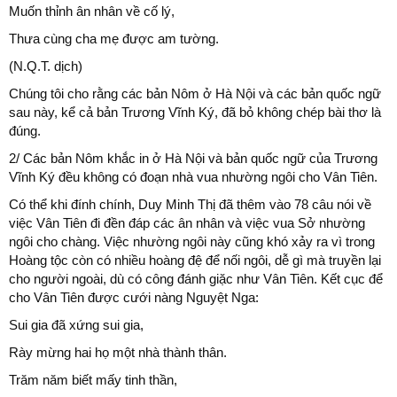
Muốn thỉnh ân nhân về cố lý,
Thưa cùng cha mẹ được am tường.
(N.Q.T. dịch)
Chúng tôi cho rằng các bản Nôm ở Hà Nội và các bản quốc ngữ
sau này, kể cả bản Trương Vĩnh Ký, đã bỏ không chép bài thơ là
đúng.
2/ Các bản Nôm khắc in ở Hà Nội và bản quốc ngữ của Trương
Vĩnh Ký đều không có đoạn nhà vua nhường ngôi cho Vân Tiên.
Có thể khi đính chính, Duy Minh Thị đã thêm vào 78 câu nói về
việc Vân Tiên đi đền đáp các ân nhân và việc vua Sở nhường
ngôi cho chàng. Việc nhường ngôi này cũng khó xảy ra vì trong
Hoàng tộc còn có nhiều hoàng đệ để nối ngôi, dễ gì mà truyền lại
cho người ngoài, dù có công đánh giặc như Vân Tiên. Kết cục để
cho Vân Tiên được cưới nàng Nguyệt Nga:
Sui gia đã xứng sui gia,
Rày mừng hai họ một nhà thành thân.
Trăm năm biết mấy tinh thần,