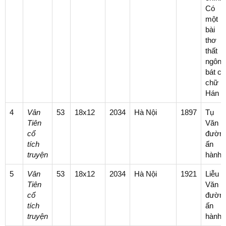
Có
một
bài
thơ
thất
ngôn
bát cú
chữ
Hán
4
Vân
53
18x12
2034
Hà Nội
1897
Tụ
Tiên
Văn
cổ
đườn
tích
ấn
truyện
hành
5
Vân
53
18x12
2034
Hà Nội
1921
Liễu
Tiên
Văn
cổ
đườn
tích
ấn
truyện
hành