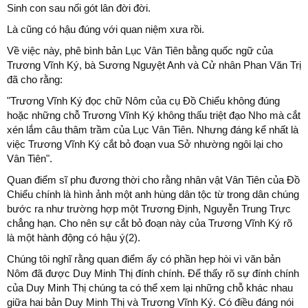
Sinh con sau nối gót lân đời đời.
Là cũng có hậu đúng với quan niệm xưa rồi.
Về việc này, phê bình bản Lục Vân Tiên bằng quốc ngữ của
Trương Vĩnh Ký, bà Sương Nguyệt Anh và Cử nhân Phan Văn Trị
đã cho rằng:
"Trương Vĩnh Ký đọc chữ Nôm của cụ Đồ Chiểu không đúng
hoặc những chỗ Trương Vĩnh Ký không thấu triệt đạo Nho mà cắt
xén lắm câu thâm trầm của Lục Vân Tiên. Nhưng đáng kể nhất là
việc Trương Vĩnh Ký cắt bỏ đoạn vua Sở nhường ngôi lại cho
Vân Tiên".
Quan điểm sĩ phu đương thời cho rằng nhân vật Vân Tiên của Đồ
Chiểu chính là hình ảnh một anh hùng dân tộc từ trong dân chúng
bước ra như trường hợp một Trương Định, Nguyễn Trung Trực
chẳng hạn. Cho nên sự cắt bỏ đoạn này của Trương Vĩnh Ký rõ
là một hành động có hậu ý(2).
Chúng tôi nghĩ rằng quan điểm ấy có phần hẹp hòi vì văn bản
Nôm đã được Duy Minh Thị đính chính. Để thấy rõ sự đính chính
của Duy Minh Thị chúng ta có thể xem lại những chỗ khác nhau
giữa hai bản Duy Minh Thị và Trương Vĩnh Ký. Có điều đáng nói