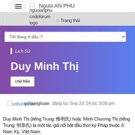
Nguoi AN PHU
Đóng
hoặc
mở
Trạng thái
menu
Lịch Sử
Duy Minh Thị
chữ Hán
vohungtuan
đăng lúc
Sep 23 '24 lúc 9:08 pm
Duy Minh Thị (tiếng Trung: 惟明氏) hoặc Minh Chương Thị (tiếng
Trung: 明章氏) là một tác giả nổi bật đầu thời kỳ Pháp thuộc ở
Nam Kỳ, Việt Nam.