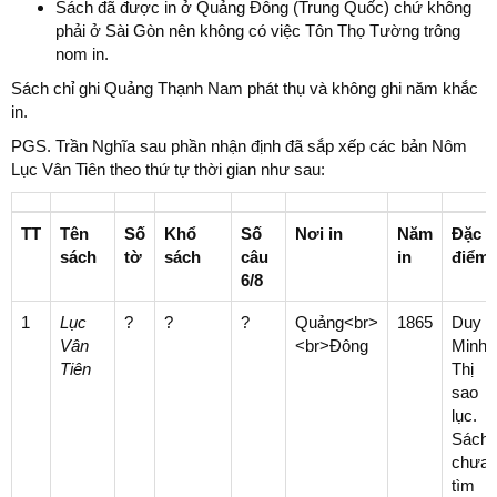
Sách đã được in ở Quảng Đông (Trung Quốc) chứ không
phải ở Sài Gòn nên không có việc Tôn Thọ Tường trông
nom in.
Sách chỉ ghi Quảng Thạnh Nam phát thụ và không ghi năm khắc
in.
PGS. Trần Nghĩa sau phần nhận định đã sắp xếp các bản Nôm
Lục Vân Tiên theo thứ tự thời gian như sau:
TT
Tên
Số
Khổ
Số
Nơi in
Năm
Đặc
sách
tờ
sách
câu
in
điểm
6/8
1
Lục
?
?
?
Quảng<br>
1865
Duy
Vân
<br>Đông
Minh
Tiên
Thị
sao
lục.
Sách
chưa
tìm