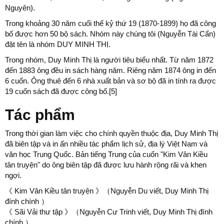
Nguyên).
Trong khoảng 30 năm cuối thế kỷ thứ 19 (1870-1899) họ đã công
bố được hơn 50 bộ sách. Nhóm này chúng tôi (Nguyễn Tài Cẩn)
đặt tên là nhóm DUY MINH THỊ.
Trong nhóm, Duy Minh Thị là người tiêu biểu nhất. Từ năm 1872
đến 1883 ông đều in sách hàng năm. Riêng năm 1874 ông in đến
6 cuốn. Ông thuê đến 6 nhà xuất bản và sơ bộ đã in tính ra được
19 cuốn sách đã được công bố.[5]
Tác phẩm
Trong thời gian làm việc cho chính quyền thuộc địa, Duy Minh Thị
đã biên tập và in ấn nhiều tác phẩm lịch sử, địa lý Việt Nam và
văn học Trung Quốc. Bản tiếng Trung của cuốn "Kim Vân Kiều
tân truyện" do ông biên tập đã được lưu hành rộng rãi và khen
ngợi.
《 Kim Vân Kiều tân truyện 》（Nguyễn Du viết, Duy Minh Thị
đính chính ）
《 Sãi Vải thư tập 》（Nguyễn Cư Trinh viết, Duy Minh Thị đính
chính ）