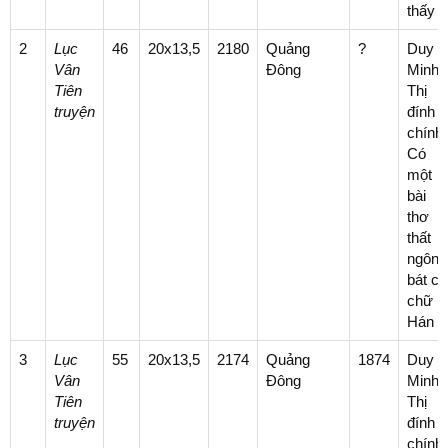
thấy
2
Lục
46
20x13,5
2180
Quảng
?
Duy
Vân
Đông
Minh
Tiên
Thị
truyện
đính
chính.
Có
một
bài
thơ
thất
ngôn
bát cú
chữ
Hán
3
Lục
55
20x13,5
2174
Quảng
1874
Duy
Vân
Đông
Minh
Tiên
Thị
truyện
đính
chính.