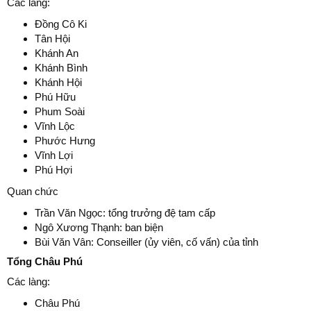
Các làng:
Đồng Cô Ki
Tân Hội
Khánh An
Khánh Bình
Khánh Hội
Phú Hữu
Phum Soài
Vĩnh Lộc
Phước Hưng
Vĩnh Lợi
Phú Hợi
Quan chức
Trần Văn Ngọc: tổng trưởng đệ tam cấp
Ngô Xương Thạnh: ban biện
Bùi Văn Vân: Conseiller (ủy viên, cố vấn) của tỉnh
Tổng Châu Phú
Các làng:
Châu Phú