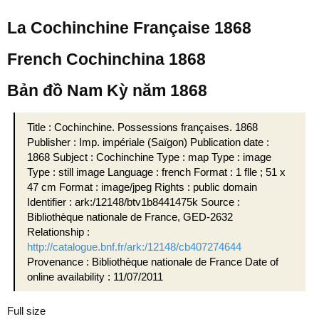
La Cochinchine Française 1868
French Cochinchina 1868
Bản đồ Nam Kỳ năm 1868
Title : Cochinchine. Possessions françaises. 1868
Publisher : Imp. impériale (Saïgon) Publication date :
1868 Subject : Cochinchine Type : map Type : image
Type : still image Language : french Format : 1 flle ; 51 x
47 cm Format : image/jpeg Rights : public domain
Identifier : ark:/12148/btv1b8441475k Source :
Bibliothèque nationale de France, GED-2632
Relationship :
http://catalogue.bnf.fr/ark:/12148/cb407274644
Provenance : Bibliothèque nationale de France Date of
online availability : 11/07/2011
Full size