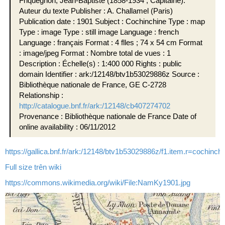
Friquegnon, Jean-Baptiste (1858-1934 ; Capitaine).
Auteur du texte Publisher : A. Challamel (Paris)
Publication date : 1901 Subject : Cochinchine Type : map
Type : image Type : still image Language : french
Language : français Format : 4 flles ; 74 x 54 cm Format
: image/jpeg Format : Nombre total de vues : 1
Description : Échelle(s) : 1:400 000 Rights : public
domain Identifier : ark:/12148/btv1b53029886z Source :
Bibliothèque nationale de France, GE C-2728
Relationship :
http://catalogue.bnf.fr/ark:/12148/cb407274702
Provenance : Bibliothèque nationale de France Date of
online availability : 06/11/2012
https://gallica.bnf.fr/ark:/12148/btv1b53029886z/f1.item.r=cochinc
Full size trên wiki
https://commons.wikimedia.org/wiki/File:NamKy1901.jpg