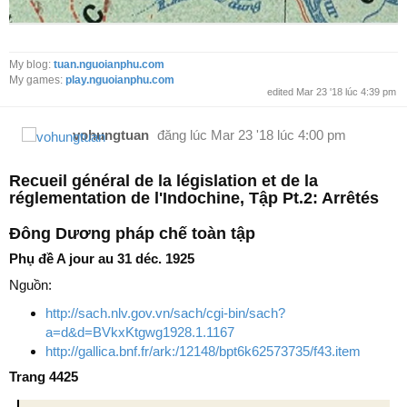
My blog:
tuan.nguoianphu.com
My games:
play.nguoianphu.com
edited Mar 23 '18 lúc 4:39 pm
vohungtuan
đăng lúc
Mar 23 '18 lúc 4:00 pm
Recueil général de la législation et de la
réglementation de l'Indochine, Tập Pt.2: Arrêtés
Đông Dương pháp chế toàn tập
Phụ đề A jour au 31 déc. 1925
Nguồn:
http://sach.nlv.gov.vn/sach/cgi-bin/sach?
a=d&d=BVkxKtgwg1928.1.1167
http://gallica.bnf.fr/ark:/12148/bpt6k62573735/f43.item
Trang 4425