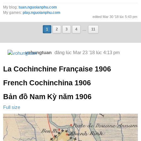
My blog:
tuan.nguoianphu.com
My games:
play.nguoianphu.com
edited Mar 30 '18 lúc 5:43 pm
...
1
2
3
4
11
vohungtuan
đăng lúc
Mar 23 '18 lúc 4:13 pm
La Cochinchine Française 1906
French Cochinchina 1906
Bản đồ Nam Kỳ năm 1906
Full size