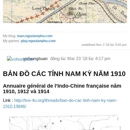
My blog:
tuan.nguoianphu.com
My games:
play.nguoianphu.com
undefined Nov 3 '18 lúc 5:02 pm
vohungtuan
đăng lúc
Mar 23 '18 lúc 4:17 pm
BẢN ĐỒ CÁC TỈNH NAM KỲ NĂM 1910
Annuaire général de l’Indo-Chine française năm
1910, 1912 và 1914
Link :
http://tve-4u.org/threads/ban-do-cac-tinh-nam-ky-nam-
1910.19846/