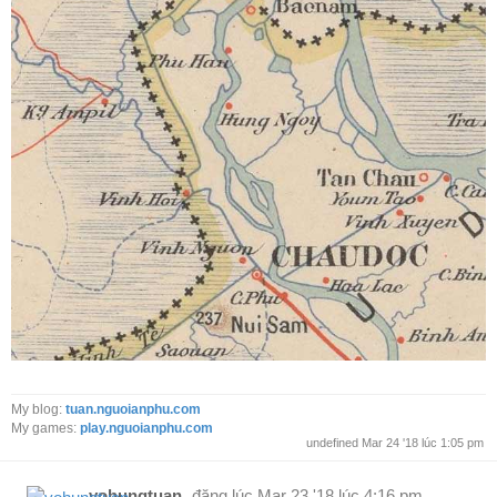
My blog:
tuan.nguoianphu.com
My games:
play.nguoianphu.com
undefined Mar 24 '18 lúc 1:05 pm
vohungtuan
đăng lúc
Mar 23 '18 lúc 4:16 pm