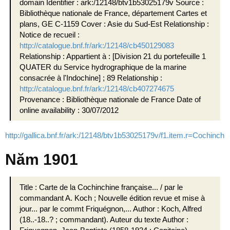
domain Identifier : ark:/12148/btv1b53025179v Source :
Bibliothèque nationale de France, département Cartes et
plans, GE C-1159 Cover : Asie du Sud-Est Relationship :
Notice de recueil :
http://catalogue.bnf.fr/ark:/12148/cb450129083
Relationship : Appartient à : [Division 21 du portefeuille 1
QUATER du Service hydrographique de la marine
consacrée à l'Indochine] ; 89 Relationship :
http://catalogue.bnf.fr/ark:/12148/cb407274675
Provenance : Bibliothèque nationale de France Date of
online availability : 30/07/2012
http://gallica.bnf.fr/ark:/12148/btv1b53025179v/f1.item.r=Cochinch
Năm 1901
Title : Carte de la Cochinchine française... / par le
commandant A. Koch ; Nouvelle édition revue et mise à
jour... par le commt Friquégnon,... Author : Koch, Alfred
(18..-18..? ; commandant). Auteur du texte Author :