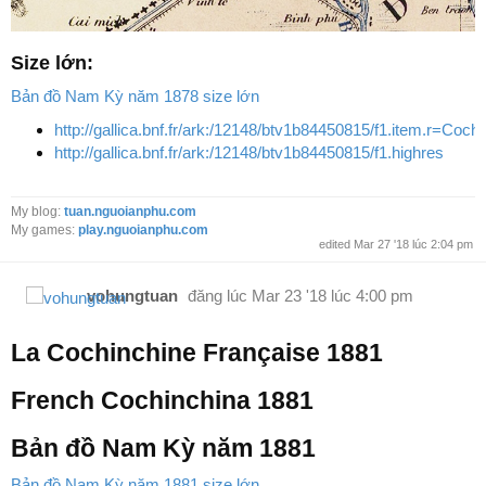
Size lớn:
Bản đồ Nam Kỳ năm 1878 size lớn
http://gallica.bnf.fr/ark:/12148/btv1b84450815/f1.item.r=Coc
http://gallica.bnf.fr/ark:/12148/btv1b84450815/f1.highres
My blog:
tuan.nguoianphu.com
My games:
play.nguoianphu.com
edited Mar 27 '18 lúc 2:04 pm
vohungtuan
đăng lúc
Mar 23 '18 lúc 4:00 pm
La Cochinchine Française 1881
French Cochinchina 1881
Bản đồ Nam Kỳ năm 1881
Bản đồ Nam Kỳ năm 1881 size lớn