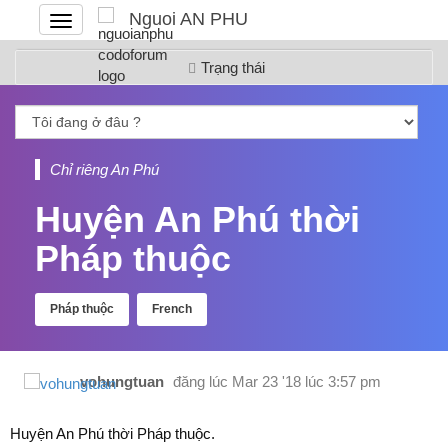
Nguoi AN PHU
Đóng
hoặc
mở
Trạng thái
menu
Chỉ riêng An Phú
Huyện An Phú thời
Pháp thuộc
Pháp thuộc
French
vohungtuan
đăng lúc
Mar 23 '18 lúc 3:57 pm
Huyện An Phú thời Pháp thuộc.