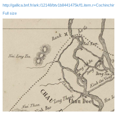
http://gallica.bnf.fr/ark:/12148/btv1b8441475k/f1.item.r=Cochinchi
Full size