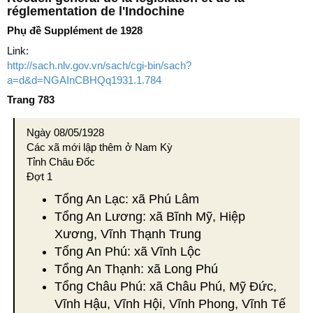
réglementation de l'Indochine
Phụ đề Supplément de 1928
Link:
http://sach.nlv.gov.vn/sach/cgi-bin/sach?
a=d&d=NGAInCBHQq1931.1.784
Trang 783
Ngày 08/05/1928
Các xã mới lập thêm ở Nam Kỳ
Tỉnh Châu Đốc
Đợt 1
Tổng An Lạc: xã Phú Lâm
Tổng An Lương: xã Bĩnh Mỹ, Hiệp
Xương, Vĩnh Thạnh Trung
Tổng An Phú: xã Vĩnh Lộc
Tổng An Thạnh: xã Long Phú
Tổng Châu Phú: xã Châu Phú, Mỹ Đức,
Vĩnh Hậu, Vĩnh Hội, Vĩnh Phong, Vĩnh Tế