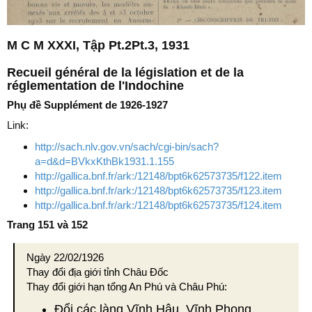
M C M XXXI, Tập Pt.2Pt.3, 1931
Recueil général de la législation et de la
réglementation de l'Indochine
Phụ đề Supplément de 1926-1927
Link:
http://sach.nlv.gov.vn/sach/cgi-bin/sach?
a=d&d=BVkxKthBk1931.1.155
http://gallica.bnf.fr/ark:/12148/bpt6k62573735/f122.item
http://gallica.bnf.fr/ark:/12148/bpt6k62573735/f123.item
http://gallica.bnf.fr/ark:/12148/bpt6k62573735/f124.item
Trang 151 và 152
Ngày 22/02/1926
Thay đổi địa giới tỉnh Châu Đốc
Thay đổi giới hạn tổng An Phú và Châu Phú:
Đổi các làng Vĩnh Hậu, Vĩnh Phong,