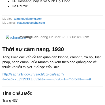
KP. Kassang: nay là xã Vĩnh Hội Đông
Đa Phước
My blog:
tuan.nguoianphu.com
My games:
play.nguoianphu.com
vohungtuan
đăng lúc
Mar 23 '18 lúc 4:18 pm
Thời sự cẩm nang, 1930
Tổng lược các vấn đề liên quan đến kinh tế, chính trị, xã hội, luật
pháp, hành chính.. của Annam có kèm theo các quảng cáo về
thuốc và tiểu thuyết "Số bậc cấp Đức"
http://sach.nlv.gov.vn/sach/cgi-bin/sach?
a=d&d=kEjhI1930.1.631&e=-------vi-20--1--img-txIN-------#
Tỉnh Châu Đốc
Trang 437