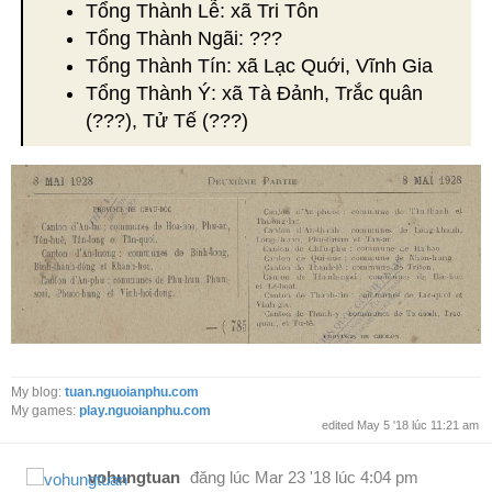
Tổng Thành Lễ: xã Tri Tôn
Tổng Thành Ngãi: ???
Tổng Thành Tín: xã Lạc Quới, Vĩnh Gia
Tổng Thành Ý: xã Tà Đảnh, Trắc quân
(???), Tử Tế (???)
My blog:
tuan.nguoianphu.com
My games:
play.nguoianphu.com
edited May 5 '18 lúc 11:21 am
vohungtuan
đăng lúc
Mar 23 '18 lúc 4:04 pm