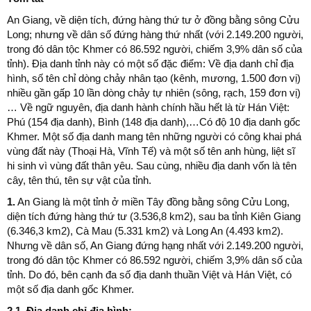
An Giang, về diện tích, đứng hàng thứ tư ở đồng bằng sông Cửu
Long; nhưng về dân số đứng hàng thứ nhất (với 2.149.200 người,
trong đó dân tộc Khmer có 86.592 người, chiếm 3,9% dân số của
tỉnh). Địa danh tỉnh này có một số đặc điểm: Về địa danh chỉ địa
hình, số tên chỉ dòng chảy nhân tạo (kênh, mương, 1.500 đơn vị)
nhiều gần gấp 10 lần dòng chảy tự nhiên (sông, rạch, 159 đơn vị)
… Về ngữ nguyên, địa danh hành chính hầu hết là từ Hán Việt:
Phú (154 địa danh), Bình (148 địa danh),…Có độ 10 địa danh gốc
Khmer. Một số địa danh mang tên những người có công khai phá
vùng đất này (Thoại Hà, Vĩnh Tế) và một số tên anh hùng, liệt sĩ
hi sinh vì vùng đất thân yêu. Sau cùng, nhiều địa danh vốn là tên
cây, tên thú, tên sự vật của tỉnh.
1.
An Giang là một tỉnh ở miền Tây đồng bằng sông Cửu Long,
diện tích đứng hàng thứ tư (3.536,8 km2), sau ba tỉnh Kiên Giang
(6.346,3 km2), Cà Mau (5.331 km2) và Long An (4.493 km2).
Nhưng về dân số, An Giang đứng hạng nhất với 2.149.200 người,
trong đó dân tộc Khmer có 86.592 người, chiếm 3,9% dân số của
tỉnh. Do đó, bên cạnh đa số địa danh thuần Việt và Hán Việt, có
một số địa danh gốc Khmer.
2.1. Địa danh chỉ địa hình: