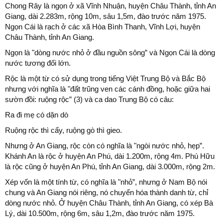
Chong Rây là ngọn ở xã Vĩnh Nhuận, huyện Châu Thành, tỉnh An
Giang, dài 2.283m, rộng 10m, sâu 1,5m, đào trước năm 1975.
Ngọn Cái là rạch ở các xã Hòa Bình Thanh, Vĩnh Lợi, huyện
Châu Thành, tỉnh An Giang.
Ngọn là "dòng nước nhỏ ở đầu nguồn sông” và Ngọn Cái là dòng
nước tương đối lớn.
Rộc là một từ có sử dụng trong tiếng Việt Trung Bộ và Bắc Bộ
nhưng với nghĩa là "đất trũng ven các cánh đồng, hoặc giữa hai
sườn đồi: ruộng rộc” (3) và ca dao Trung Bộ có câu:
Ra đi mẹ có dặn dò
Ruộng rộc thì cấy, ruộng gò thì gieo.
Nhưng ở An Giang, rộc còn có nghĩa là "ngòi nước nhỏ, hẹp”.
Khánh An là rộc ở huyện An Phú, dài 1.200m, rộng 4m. Phú Hữu
là rộc cũng ở huyện An Phú, tỉnh An Giang, dài 3.000m, rộng 2m.
Xép vốn là một tính từ, có nghĩa là "nhỏ”, nhưng ở Nam Bộ nói
chung và An Giang nói riêng, nó chuyển hóa thành danh từ, chỉ
dòng nước nhỏ. Ở huyện Châu Thành, tỉnh An Giang, có xép Bà
Lý, dài 10.500m, rộng 6m, sâu 1,2m, đào trước năm 1975.