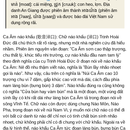
មាត់ [moat]: cái miệng, ជ្រូក [cruuk]: con heo, lợn. Địa
danh An Giang được phiên âm thành អាងយ៉ាង (phiên âm
អាង [ʔaaŋ], យ៉ាង [yaaŋ]) và được báo đài Việt Nam sử
dụng rộng rãi.
Ca Âm náo khẩu (歌音淖口): Chữ náo khẩu (淖口) Trịnh Hoài
Đức đã chú thích rất rõ ràng, nhưng một nhà nghiên cứu đã hiểu
nhầm. Phiên âm nguyên văn đoạn: "Ca Âm sơn cao thập trượng,
chu thất lý, khúc tiểu nhi trường, cự náo khẩu đầu nam tam lý"
theo định nghĩa của cụ Trịnh Hoài Đức ở đoạn nói về náo khẩu
Ca Âm: Nê đồ nhu thậm viết náo, nghĩa là "Bùn lầy nhão nhoẹt
gọi là náo". Như vậy, câu trên có nghĩa là "Núi Ca Âm cao 10
trượng chu vi 7 dặm, gấp khúc cao vót mà dài, cách đầu phía
nam láng bùn (bưng bùn) 3 dặm". Náo khẩu đúng ra cũng không
có nghĩa "Cửa bùn hay vàm bùn" mà là một đoạn, một vùng đất
sình lầy có khi rất dài như láng bùn Ca Âm tả trong đoạn nói về
sông Vĩnh Tế. Chữ náo còn được dùng chung Náo Môn, Náo
Pha, trong đoạn nói về núi Nam Vi, ý muốn nói chữ náo có thể đi
với bất cứ danh từ nào để chỉ nơi có tính chất bùn sình nhão
nhoẹt, chứ không phải chỉ có đi chung với chữ khẩu. Ngoài ra về
địa lý hình thể, náo khẩu Ca Âm tức đoạn láng bùn, bưng bùn Ca