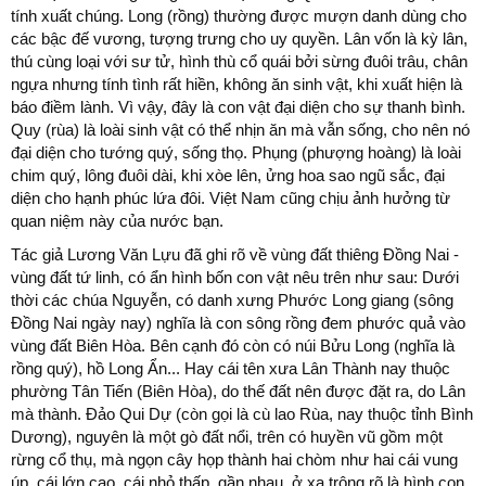
tính xuất chúng. Long (rồng) thường được mượn danh dùng cho
các bậc đế vương, tượng trưng cho uy quyền. Lân vốn là kỳ lân,
thú cùng loại với sư tử, hình thù cổ quái bởi sừng đuôi trâu, chân
ngựa nhưng tính tình rất hiền, không ăn sinh vật, khi xuất hiện là
báo điềm lành. Vì vậy, đây là con vật đại diện cho sự thanh bình.
Quy (rùa) là loài sinh vật có thể nhịn ăn mà vẫn sống, cho nên nó
đại diện cho tướng quý, sống thọ. Phụng (phượng hoàng) là loài
chim quý, lông đuôi dài, khi xòe lên, ửng hoa sao ngũ sắc, đại
diện cho hạnh phúc lứa đôi. Việt Nam cũng chịu ảnh hưởng từ
quan niệm này của nước bạn.
Tác giả Lương Văn Lựu đã ghi rõ về vùng đất thiêng Đồng Nai -
vùng đất tứ linh, có ẩn hình bốn con vật nêu trên như sau: Dưới
thời các chúa Nguyễn, có danh xưng Phước Long giang (sông
Đồng Nai ngày nay) nghĩa là con sông rồng đem phước quả vào
vùng đất Biên Hòa. Bên cạnh đó còn có núi Bửu Long (nghĩa là
rồng quý), hồ Long Ẩn... Hay cái tên xưa Lân Thành nay thuộc
phường Tân Tiến (Biên Hòa), do thế đất nên được đặt ra, do Lân
mà thành. Đảo Qui Dự (còn gọi là cù lao Rùa, nay thuộc tỉnh Bình
Dương), nguyên là một gò đất nổi, trên có huyền vũ gồm một
rừng cổ thụ, mà ngọn cây họp thành hai chòm như hai cái vung
úp, cái lớn cao, cái nhỏ thấp, gần nhau, ở xa trông rõ là hình con