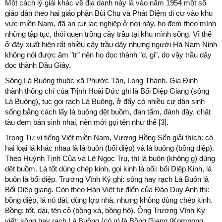
Một cách lý giải khác về địa danh này là vào năm 1954 một số
giáo dân theo hai giáo phận Bùi Chu và Phát Diệm di cư vào khu
vực miền Nam, đã an cư lạc nghiệp ở nơi này, họ đem theo mình
những tập tục, thói quen trồng cây trầu tại khu mình sống. Vì thế
ở đây xuất hiện rất nhiều cây trầu dây nhưng người Hà Nam Ninh
không nói được âm "tr" nên họ đọc thành "d, gi", do vậy trầu dây
đọc thành Dầu Giây.
Sông Lá Buông thuộc xã Phước Tân, Long Thành. Gia Định
thành thông chí của Trịnh Hoài Đức ghi là Bối Diệp Giang (sông
Lá Buông), tục gọi rạch Lá Buông, ở đấy có nhiều cư dân sinh
sống bằng cách lấy lá buông dệt buồm, đan tấm, đánh dây, chặt
tàu đem bán sinh nhai, nên mới gọi tên như thế [3].
Trong Tự vị tiếng Việt miền Nam, Vương Hồng Sển giải thích: có
hai loại lá khác nhau là lá buôn (bối diệp) và lá buông (bồng diệp).
Theo Huỳnh Tịnh Của và Lê Ngọc Trụ, thì lá buôn (không g) dùng
dệt buồm. Lá tốt dùng chép kinh, gọi kinh lá bối: bối Diệp Kinh, lá
buôn là bối diệp. Trương Vĩnh Ký ghi: sông hay rạch Lá Buôn là
Bối Diệp giang. Còn theo Hán Việt tự điển của Đào Duy Anh thì:
bồng diệp, lá nó dài, dùng lợp nhà, nhưng không dùng chép kinh.
Bồng: tốt, dài, tên cỏ (bồng xá, bồng hộ). Ông Trương Vĩnh Ký
viết: sông hay rạch Lá Buông (có g) là Bồng Giang (Kompong