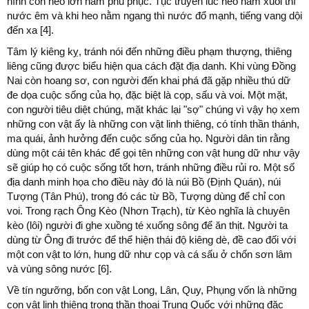
hình con heo lớn nằm phủ phục. Tục truyền lúc heo nằm xuôi thì
nước êm và khi heo nằm ngang thì nước đổ mạnh, tiếng vang dội
đến xa [4].
Tâm lý kiêng kỵ, tránh nói đến những điều phạm thượng, thiêng
liêng cũng được biểu hiện qua cách đặt địa danh. Khi vùng Đồng
Nai còn hoang sơ, con người đến khai phá đã gặp nhiều thú dữ
đe dọa cuộc sống của họ, đặc biệt là cọp, sấu và voi. Một mặt,
con người tiêu diệt chúng, mặt khác lại "sợ" chúng vì vậy họ xem
những con vật ấy là những con vật linh thiêng, có tính thần thánh,
ma quái, ảnh hưởng đến cuộc sống của họ. Người dân tin rằng
dùng một cái tên khác để gọi tên những con vật hung dữ như vậy
sẽ giúp họ có cuộc sống tốt hơn, tránh những điều rủi ro. Một số
địa danh minh họa cho điều này đó là núi Bồ (Định Quán), núi
Tượng (Tân Phú), trong đó các từ Bồ, Tượng dùng để chỉ con
voi. Trong rạch Ông Kèo (Nhơn Trạch), từ Kèo nghĩa là chuyên
kèo (lôi) người đi ghe xuồng té xuống sông để ăn thịt. Người ta
dùng từ Ông đi trước để thể hiện thái độ kiêng dè, đề cao đối với
một con vật to lớn, hung dữ như cọp và cá sấu ở chốn sơn lâm
và vùng sông nước [6].
Về tín ngưỡng, bốn con vật Long, Lân, Quy, Phụng vốn là những
con vật linh thiêng trong thần thoại Trung Quốc với những đặc