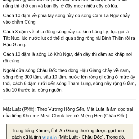
nắng thì khô cạn và bùn lầy, ở đây mọc nhiều cây cỏ lúa.
Cách 10 dặm về phía tây sông nầy có sông Cam La Ngư chảy
vào chằm Cùng.
Cách 3 dặm về phía đông sông nầy có kinh Lăng Lý, tục gọi là
Tắt Nục, lúc nước lụt có thể đi qua sông rộng rãi Bình Thiên rồi ra
Hậu Giang.
Cách 10 dặm là sông Lò Khù Ngư, đến đây thì đầm ao khắp nơi
rồi cùng.
Ngoài cửa sông Châu Đốc theo dòng Hậu Giang chảy về nam,
sông rộng 300 tầm, sâu 10 tầm, nước lớn ròng gì cũng ở mức ấy
thôi, cách 6 dặm rưỡi đến sông Tham Lung, sông nầy rộng 6 tầm,
sâu 10 thước ta, cùng nguồn.
Mật Luật (密律): Theo Vương Hồng Sển, Mật Luật là âm đọc trại
của tiếng Khơ me Meát Chruk tức xứ Miệng Heo (Châu Đốc).
Trong tiếng Khmer, tỉnh An Giang thường được gọi theo
cách cũ là tỉnh
មាត់ជ្រូក
(Mật Luật - Châu Đốc). Trong đó,