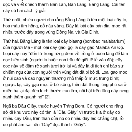
đọc và viết chệch thành Bàn Lân, Bàn Lăng, Bàng Lăng. Cái tên
này có hai cách lý giải:
Thứ nhất, nhiều người cho rằng Bằng Lăng là tên một loại cây to,
hoa màu tím hồng, gỗ nâu vàng. Đây là loài cây bản địa, mọc rất
nhiều trước đây trong vùng Đồng Nai và Gia Định.
Thứ hai, Bằng Lăng là tên loại cây blaang (bonrbax malabarium)
của người Mạ - một loại cây gạo, gọi là cây gạo Malaba Ấn Độ.
Loại cây này "đốn từ trong rừng đem về trồng ở buôn làng để làm
cọc hiến sinh (người ta buộc con trâu để giết tế lễ vào đó); cây
cọc này sẽ đâm rễ xanh tươi trở lại và đây là di tích chỉ báo sự
chiếm ngụ của con người trên vùng đất đã bị bỏ đi. Loại gạo mọc
ở núi cao và cao nguyên thường nhỏ thấp ở mức trung bình;
ngược lại, cây gạo mọc ở bờ sông, triền đất thung lũng phù sa ở
miền hạ lại đạt đến kích thước cao lớn, nổi bật trên tầng cây rừng
xanh thẩm quanh nó" [2].
Ngã ba Dầu Giây, thuộc huyện Trảng Bom. Có người cho rằng
sỡ dĩ khu vực này có tên là "Dầu Giây" vì trước kia ở đây có
nhiều cây Dầu, trên thân của nó có nhiều dây leo chằng chịt, rồi
do phát âm sai nên "Dây" đọc thành "Giây".