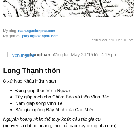
My blog:
tuan.nguoianphu.com
My games:
play.nguoianphu.com
edited Mar 7 '16 lúc 9:01 pm
vohungtuan
đăng lúc
May 24 '15 lúc 4:19 pm
Long Thạnh thôn
ở xứ Náo Khẩu Hữu Ngạn
Đông giáp thôn Vĩnh Ngươn
Tây giáp rạch nhỏ Châm Bào và thôn Vĩnh Bảo
Nam giáp sông Vĩnh Tế
Bắc giáp giồng Rầy Minh của Cao Miên
Nguyên hoang nhàn thổ thủy khẩn câu tác gia cư
(nguyên là đất bỏ hoang, mới bắt đầu xây dựng nhà cửa)