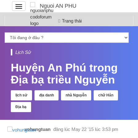
Nguoi AN PHU
Đóng
hoặc
mở
Trạng thái
menu
Lịch Sử
Huyện An Phú trong
Địa bạ triều Nguyễn
lịch sử
địa danh
nhà Nguyễn
chữ Hán
Địa bạ
vohungtuan
đăng lúc
May 22 '15 lúc 3:53 pm