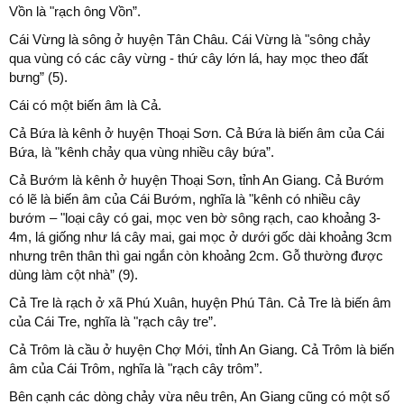
Vồn là "rạch ông Vồn”.
Cái Vừng là sông ở huyện Tân Châu. Cái Vừng là "sông chảy
qua vùng có các cây vừng - thứ cây lớn lá, hay mọc theo đất
bưng” (5).
Cái có một biến âm là Cả.
Cả Bứa là kênh ở huyện Thoại Sơn. Cả Bứa là biến âm của Cái
Bứa, là "kênh chảy qua vùng nhiều cây bứa”.
Cả Bướm là kênh ở huyện Thoại Sơn, tỉnh An Giang. Cả Bướm
có lẽ là biến âm của Cái Bướm, nghĩa là "kênh có nhiều cây
bướm – "loại cây có gai, mọc ven bờ sông rạch, cao khoảng 3-
4m, lá giống như lá cây mai, gai mọc ở dưới gốc dài khoảng 3cm
nhưng trên thân thì gai ngắn còn khoảng 2cm. Gỗ thường được
dùng làm cột nhà” (9).
Cả Tre là rạch ở xã Phú Xuân, huyện Phú Tân. Cả Tre là biến âm
của Cái Tre, nghĩa là "rạch cây tre”.
Cả Trôm là cầu ở huyện Chợ Mới, tỉnh An Giang. Cả Trôm là biến
âm của Cái Trôm, nghĩa là "rạch cây trôm”.
Bên cạnh các dòng chảy vừa nêu trên, An Giang cũng có một số