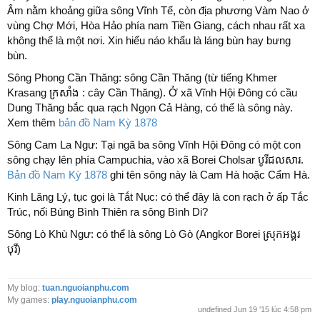
Âm nằm khoảng giữa sông Vĩnh Tế, còn địa phương Vàm Nao ở
vùng Chợ Mới, Hòa Hảo phía nam Tiền Giang, cách nhau rất xa
không thể là một nơi. Xin hiểu náo khẩu là láng bùn hay bưng
bùn.
Sông Phong Cần Thăng: sông Cần Thăng (từ tiếng Khmer
Krasang ក្រសាំង : cây Cần Thăng). Ở xã Vĩnh Hội Đông có cầu
Dung Thăng bắc qua rạch Ngọn Cả Hàng, có thể là sông này.
Xem thêm
bản đồ Nam Kỳ 1878
Sông Cam La Ngư: Tại ngã ba sông Vĩnh Hội Đông có một con
sông chạy lên phía Campuchia, vào xã Borei Cholsar បូរីជលសារ.
Bản đồ Nam Kỳ 1878
ghi tên sông này là Cam Hà hoặc Cẩm Hà.
Kinh Lăng Lý, tục gọi là Tắt Nục: có thể đây là con rạch ở ấp Tắc
Trúc, nối Búng Bình Thiên ra sông Bình Di?
Sông Lò Khù Ngư: có thể là sông Lò Gò (Angkor Borei ស្រុកអង្គរ
បុរី)
My blog:
tuan.nguoianphu.com
My games:
play.nguoianphu.com
undefined Jun 19 '15 lúc 4:58 pm