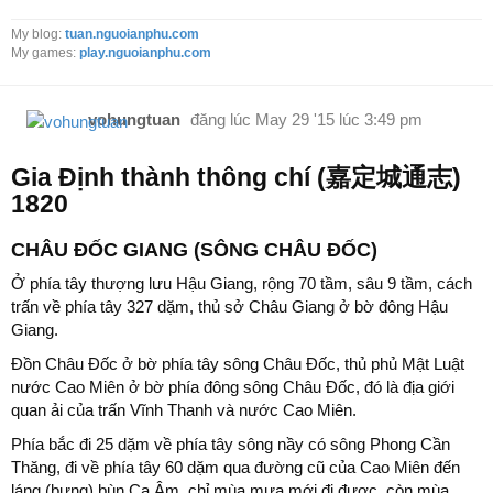
My blog:
tuan.nguoianphu.com
My games:
play.nguoianphu.com
vohungtuan
đăng lúc
May 29 '15 lúc 3:49 pm
Gia Định thành thông chí (嘉定城通志)
1820
CHÂU ĐỐC GIANG (SÔNG CHÂU ĐỐC)
Ở phía tây thượng lưu Hậu Giang, rộng 70 tầm, sâu 9 tầm, cách
trấn về phía tây 327 dặm, thủ sở Châu Giang ở bờ đông Hậu
Giang.
Đồn Châu Đốc ở bờ phía tây sông Châu Đốc, thủ phủ Mật Luật
nước Cao Miên ở bờ phía đông sông Châu Đốc, đó là địa giới
quan ải của trấn Vĩnh Thanh và nước Cao Miên.
Phía bắc đi 25 dặm về phía tây sông nầy có sông Phong Cần
Thăng, đi về phía tây 60 dặm qua đường cũ của Cao Miên đến
láng (bưng) bùn Ca Âm, chỉ mùa mưa mới đi được, còn mùa