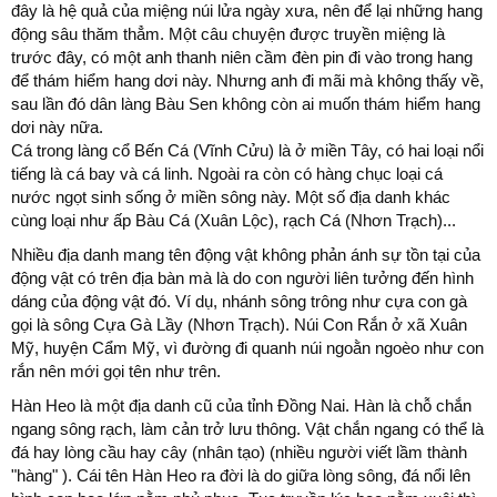
đây là hệ quả của miệng núi lửa ngày xưa, nên để lại những hang
động sâu thăm thẳm. Một câu chuyện được truyền miệng là
trước đây, có một anh thanh niên cầm đèn pin đi vào trong hang
để thám hiểm hang dơi này. Nhưng anh đi mãi mà không thấy về,
sau lần đó dân làng Bàu Sen không còn ai muốn thám hiểm hang
dơi này nữa.
Cá trong làng cổ Bến Cá (Vĩnh Cửu) là ở miền Tây, có hai loại nổi
tiếng là cá bay và cá linh. Ngoài ra còn có hàng chục loại cá
nước ngọt sinh sống ở miền sông này. Một số địa danh khác
cùng loại như ấp Bàu Cá (Xuân Lộc), rạch Cá (Nhơn Trạch)...
Nhiều địa danh mang tên động vật không phản ánh sự tồn tại của
động vật có trên địa bàn mà là do con người liên tưởng đến hình
dáng của động vật đó. Ví dụ, nhánh sông trông như cựa con gà
gọi là sông Cựa Gà Lầy (Nhơn Trạch). Núi Con Rắn ở xã Xuân
Mỹ, huyện Cẩm Mỹ, vì đường đi quanh núi ngoằn ngoèo như con
rắn nên mới gọi tên như trên.
Hàn Heo là một địa danh cũ của tỉnh Đồng Nai. Hàn là chỗ chắn
ngang sông rạch, làm cản trở lưu thông. Vật chắn ngang có thể là
đá hay lòng cầu hay cây (nhân tạo) (nhiều người viết lầm thành
"hàng" ). Cái tên Hàn Heo ra đời là do giữa lòng sông, đá nổi lên