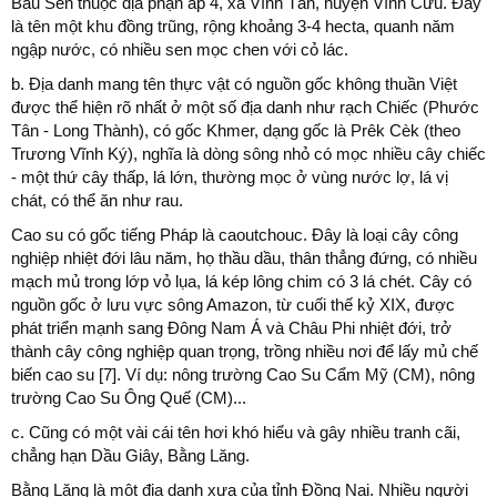
Bàu Sen thuộc địa phận ấp 4, xã Vĩnh Tân, huyện Vĩnh Cửu. Đây
là tên một khu đồng trũng, rộng khoảng 3-4 hecta, quanh năm
ngập nước, có nhiều sen mọc chen với cỏ lác.
b. Địa danh mang tên thực vật có nguồn gốc không thuần Việt
được thể hiện rõ nhất ở một số địa danh như rạch Chiếc (Phước
Tân - Long Thành), có gốc Khmer, dạng gốc là Prêk Cèk (theo
Trương Vĩnh Ký), nghĩa là dòng sông nhỏ có mọc nhiều cây chiếc
- một thứ cây thấp, lá lớn, thường mọc ở vùng nước lợ, lá vị
chát, có thể ăn như rau.
Cao su có gốc tiếng Pháp là caoutchouc. Đây là loại cây công
nghiệp nhiệt đới lâu năm, họ thầu dầu, thân thẳng đứng, có nhiều
mạch mủ trong lớp vỏ lụa, lá kép lông chim có 3 lá chét. Cây có
nguồn gốc ở lưu vực sông Amazon, từ cuối thế kỷ XIX, được
phát triển mạnh sang Đông Nam Á và Châu Phi nhiệt đới, trở
thành cây công nghiệp quan trọng, trồng nhiều nơi để lấy mủ chế
biến cao su [7]. Ví dụ: nông trường Cao Su Cẩm Mỹ (CM), nông
trường Cao Su Ông Quế (CM)...
c. Cũng có một vài cái tên hơi khó hiểu và gây nhiều tranh cãi,
chẳng hạn Dầu Giây, Bằng Lăng.
Bằng Lăng là một địa danh xưa của tỉnh Đồng Nai. Nhiều người