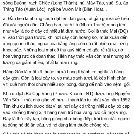
sông Buông, rạch Chiếc (Long Thành), núi Mây Tào, suối Su, ấp
Trảng Táo (Xuân Lộc), ngã ba Vườn Mít (Biên Hòa)...
a. Đầu tiên là những cách đặt tên dân gian, rất gần gũi và dễ hiểu
đối với người dân. Chẳng hạn, rạch Lá (Nhơn Trạch) mang tên
như vậy là do ở đây có nhiều lá dừa nước. Gọi là thác Mai (ĐQ)
vì vào thời gian trước, khi nơi đây còn hoang sơ, mùa xuân đến,
xung quanh thác, ngoài hoa bằng lăng còn có rất nhiều mai rừng
khoe sắc. Những loại mai cổ thụ quý hiếm có gốc rễ rất to, nở
hoa vàng rực cả đoạn thác. Hiện nay thác vẫn còn mai nhưng số
lượng đã giảm nhiều, nhất là mai rừng.
Hàng Gòn là một xã thuộc thị xã Long Khánh có nghĩa là hàng
cây gòn. Gòn là loại cây to, vỏ màu xanh tươi, lá kép hình chân
vịt, quả hình thoi chứa nhiều sợi bông, dùng để nhồi vào nệm, gối.
Khu du lịch Bò Cạp Vàng (Phước Khánh - NT) được ông Nguyễn
Văn Sửu - một nhà giáo về hưu - thành lập tự phát vào năm 1992.
Tên khu du lịch được đặt vì tại nơi đây có trồng nhiều cây bò cạp
vào khoảng tháng 3, 4 hàng năm trổ hoa vàng rực cả một vùng.
Đây là thứ cây tạp, bông giống như bông điệp, trái tròn dài, người
ta dùng nó để ăn trầu, vỏ nó dùng làm thuốc chống rét.