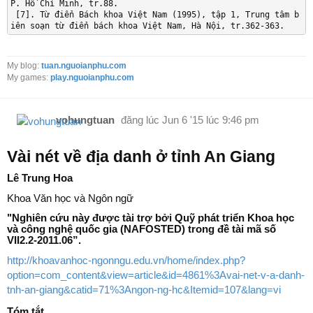
P. Hồ Chí Minh, tr.88.

 [7]. Từ điển Bách khoa Việt 
Nam
(
1995
)
, tập 1, Trung tâm b
iên soạn từ điển bách khoa Việt Nam, Hà Nội, tr.362-363.
My blog:
tuan.nguoianphu.com
My games:
play.nguoianphu.com
vohungtuan
đăng lúc
Jun 6 '15 lúc 9:46 pm
Vài nét về địa danh ở tỉnh An Giang
Lê Trung Hoa
Khoa Văn học và Ngôn ngữ
"Nghiên cứu này được tài trợ bởi Quỹ phát triển Khoa học
và công nghệ quốc gia (NAFOSTED) trong đề tài mã số
VII2.2-2011.06”.
http://khoavanhoc-ngonngu.edu.vn/home/index.php?
option=com_content&view=article&id=4861%3Avai-net-v-a-danh-
tnh-an-giang&catid=71%3Angon-ng-hc&Itemid=107&lang=vi
Tóm tắt