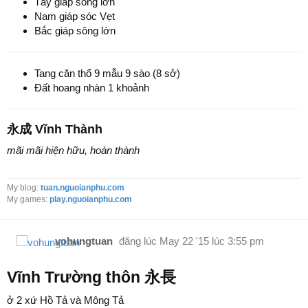
Tây giáp sông lớn
Nam giáp sóc Vẹt
Bắc giáp sông lớn
Tang căn thổ 9 mẫu 9 sào (8 sở)
Đất hoang nhàn 1 khoảnh
永成 Vĩnh Thành
mãi mãi hiện hữu, hoàn thành
My blog:
tuan.nguoianphu.com
My games:
play.nguoianphu.com
vohungtuan
đăng lúc
May 22 '15 lúc 3:55 pm
Vĩnh Trường thôn 永長
ở 2 xứ Hồ Tả và Mông Tả