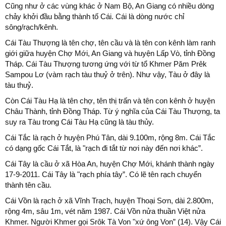
Cũng như ở các vùng khác ở Nam Bộ, An Giang có nhiều dòng
chảy khởi đầu bằng thành tố Cái. Cái là dòng nước chỉ
sông/rạch/kênh.
Cái Tàu Thượng là tên chợ, tên cầu và là tên con kênh làm ranh
giới giữa huyện Chợ Mới, An Giang và huyện Lấp Vò, tỉnh Đồng
Tháp. Cái Tàu Thượng tương ứng với từ tổ Khmer Păm Prêk
Sampou Lơ (vàm rạch tàu thuỷ ở trên). Như vậy, Tàu ở đây là
tàu thuỷ.
Còn Cái Tàu Hạ là tên chợ, tên thị trấn và tên con kênh ở huyện
Châu Thành, tỉnh Đồng Tháp. Từ ý nghĩa của Cái Tàu Thượng, ta
suy ra Tàu trong Cái Tàu Hạ cũng là tàu thủy.
Cái Tắc là rạch ở huyện Phú Tân, dài 9.100m, rộng 8m. Cái Tắc
có dạng gốc Cái Tắt, là "rạch đi tắt từ nơi này đến nơi khác”.
Cái Tây là cầu ở xã Hòa An, huyện Chợ Mới, khánh thành ngày
17-9-2011. Cái Tây là "rạch phía tây”. Có lẽ tên rạch chuyển
thành tên cầu.
Cái Vồn là rạch ở xã Vĩnh Trạch, huyện Thoại Sơn, dài 2.800m,
rộng 4m, sâu 1m, vét năm 1987. Cái Vồn nửa thuần Việt nửa
Khmer. Người Khmer gọi Srôk Tà Von "xứ ông Von” (14). Vậy Cái