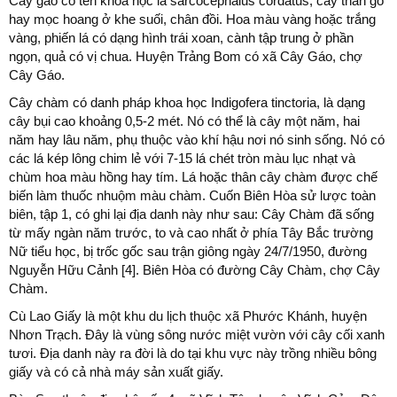
Cây gáo có tên khoa học là sarcocephalus cordatus, cây thân gỗ
hay mọc hoang ở khe suối, chân đồi. Hoa màu vàng hoặc trắng
vàng, phiến lá có dạng hình trái xoan, cành tập trung ở phần
ngọn, quả có vị chua. Huyện Trảng Bom có xã Cây Gáo, chợ
Cây Gáo.
Cây chàm có danh pháp khoa học Indigofera tinctoria, là dạng
cây bụi cao khoảng 0,5-2 mét. Nó có thể là cây một năm, hai
năm hay lâu năm, phụ thuộc vào khí hậu nơi nó sinh sống. Nó có
các lá kép lông chim lẻ với 7-15 lá chét tròn màu lục nhạt và
chùm hoa màu hồng hay tím. Lá hoặc thân cây chàm được chế
biến làm thuốc nhuộm màu chàm. Cuốn Biên Hòa sử lược toàn
biên, tập 1, có ghi lại địa danh này như sau: Cây Chàm đã sống
từ mấy ngàn năm trước, to và cao nhất ở phía Tây Bắc trường
Nữ tiểu học, bị trốc gốc sau trận giông ngày 24/7/1950, đường
Nguyễn Hữu Cảnh [4]. Biên Hòa có đường Cây Chàm, chợ Cây
Chàm.
Cù Lao Giấy là một khu du lịch thuộc xã Phước Khánh, huyện
Nhơn Trạch. Đây là vùng sông nước miệt vườn với cây cối xanh
tươi. Địa danh này ra đời là do tại khu vực này trồng nhiều bông
giấy và có cả nhà máy sản xuất giấy.