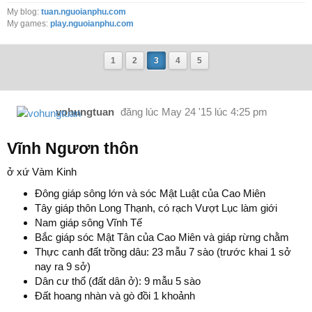
My blog:
tuan.nguoianphu.com
My games:
play.nguoianphu.com
1
2
3
4
5
vohungtuan
đăng lúc
May 24 '15 lúc 4:25 pm
Vĩnh Ngươn thôn
ở xứ Vàm Kinh
Đông giáp sông lớn và sóc Mật Luật của Cao Miên
Tây giáp thôn Long Thạnh, có rạch Vượt Lục làm giới
Nam giáp sông Vĩnh Tế
Bắc giáp sóc Mật Tân của Cao Miên và giáp rừng chằm
Thực canh đất trồng dâu: 23 mẫu 7 sào (trước khai 1 sở
nay ra 9 sở)
Dân cư thổ (đất dân ở): 9 mẫu 5 sào
Đất hoang nhàn và gò đồi 1 khoảnh