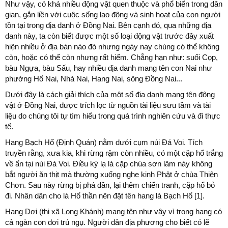
Như vậy, có khá nhiều động vật quen thuộc và phổ biến trong dân
gian, gắn liền với cuộc sống lao động và sinh hoạt của con người
tồn tại trong địa danh ở Đồng Nai. Bên cạnh đó, qua những địa
danh này, ta còn biết được một số loại động vật trước đây xuất
hiện nhiều ở địa bàn nào đó nhưng ngày nay chúng có thể không
còn, hoặc có thể còn nhưng rất hiếm. Chẳng hạn như: suối Cọp,
bàu Ngựa, bàu Sấu, hay nhiều địa danh mang tên con Nai như
phường Hố Nai, Nhà Nai, Hang Nai, sông Đồng Nai...
Dưới đây là cách giải thích của một số địa danh mang tên động
vật ở Đồng Nai, được trích lọc từ nguồn tài liệu sưu tầm và tài
liệu do chúng tôi tự tìm hiểu trong quá trình nghiên cứu và đi thực
tế.
Hang Bạch Hổ (Định Quán) nằm dưới cụm núi Đá Voi. Tích
truyền rằng, xưa kia, khi rừng rậm còn nhiều, có một cặp hổ trắng
về ẩn tại núi Đá Voi. Điều kỳ lạ là cặp chúa sơn lâm này không
bắt người ăn thịt mà thường xuống nghe kinh Phật ở chùa Thiện
Chơn. Sau này rừng bị phá dần, lại thêm chiến tranh, cặp hổ bỏ
đi. Nhân dân cho là Hổ thần nên đặt tên hang là Bạch Hổ [1].
Hang Dơi (thị xã Long Khánh) mang tên như vậy vì trong hang có
cả ngàn con dơi trú ngụ. Người dân địa phương cho biết có lẽ