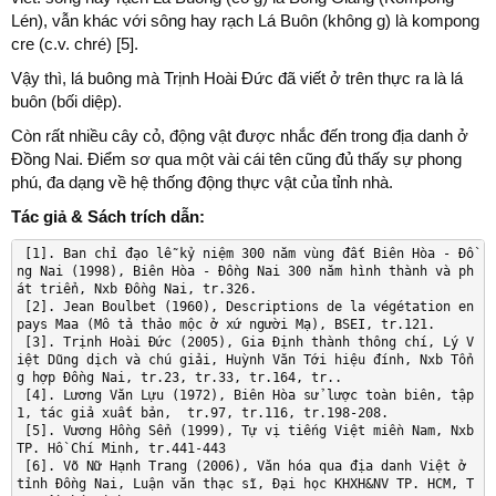
Lén), vẫn khác với sông hay rạch Lá Buôn (không g) là kompong
cre (c.v. chré) [5].
Vậy thì, lá buông mà Trịnh Hoài Đức đã viết ở trên thực ra là lá
buôn (bối diệp).
Còn rất nhiều cây cỏ, động vật được nhắc đến trong địa danh ở
Đồng Nai. Điểm sơ qua một vài cái tên cũng đủ thấy sự phong
phú, đa dạng về hệ thống động thực vật của tỉnh nhà.
Tác giả & Sách trích dẫn:
 [
1
]. Ban chỉ đạo lễ kỷ niệm 
300
 năm vùng đất Biên Hòa - Đồ
ng 
Nai
(
1998
)
, Biên Hòa - Đồng Nai 300 năm hình thành và ph
át triển, Nxb Đồng Nai, tr.326.

 [2]. Jean 
Boulbet
(
1960
)
, Descriptions de la végétation en 
pays 
Maa
(Mô tả thảo mộc ở xứ người Mạ)
, BSEI, tr.121.

 [3]. Trịnh Hoài Đứ
c
(
2005
)
, Gia Định thành thông chí, Lý V
iệt Dũng dịch và chú giải, Huỳnh Văn Tới hiệu đính, Nxb Tổn
g hợp Đồng Nai, tr.23, tr.33, tr.164, tr..

 [4]. Lương Văn Lự
u
(
1972
)
, Biên Hòa sử lược toàn biên, tập 
1, tác giả xuất bản,  tr.97, tr.116, tr.198-208.      

 [5]. Vương Hồng Sể
n
(
1999
)
, Tự vị tiếng Việt miền Nam, Nxb 
TP. Hồ Chí Minh, tr.441-443

 [6]. Võ Nữ Hạnh 
Trang
(
2006
)
, Văn hóa qua địa danh Việt ở 
tỉnh Đồng Nai, Luận văn thạc sĩ, Đại học KHXH&NV TP. HCM, T