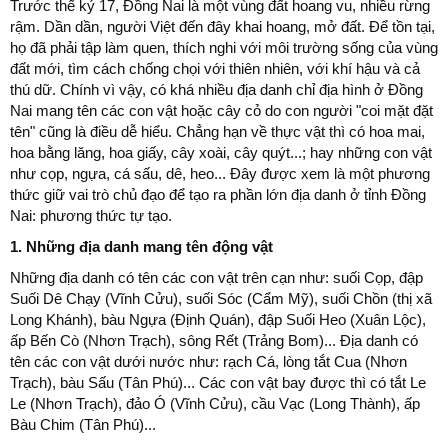
Trước thế kỷ 17, Đồng Nai là một vùng đất hoang vu, nhiều rừng
rậm. Dần dần, người Việt đến đây khai hoang, mở đất. Để tồn tại,
họ đã phải tập làm quen, thích nghi với môi trường sống của vùng
đất mới, tìm cách chống chọi với thiên nhiên, với khí hậu và cả
thú dữ. Chính vì vậy, có khá nhiều địa danh chỉ địa hình ở Đồng
Nai mang tên các con vật hoặc cây cỏ do con người "coi mặt đặt
tên" cũng là điều dễ hiểu. Chẳng hạn về thực vật thì có hoa mai,
hoa bằng lăng, hoa giấy, cây xoài, cây quýt...; hay những con vật
như cọp, ngựa, cá sấu, dê, heo... Đây được xem là một phương
thức giữ vai trò chủ đạo để tạo ra phần lớn địa danh ở tỉnh Đồng
Nai: phương thức tự tạo.
1. Những địa danh mang tên động vật
Những địa danh có tên các con vật trên cạn như: suối Cọp, đập
Suối Dê Chạy (Vĩnh Cửu), suối Sóc (Cẩm Mỹ), suối Chồn (thị xã
Long Khánh), bàu Ngựa (Định Quán), đập Suối Heo (Xuân Lộc),
ấp Bến Cò (Nhơn Trạch), sông Rết (Trảng Bom)... Địa danh có
tên các con vật dưới nước như: rạch Cá, lòng tắt Cua (Nhơn
Trạch), bàu Sấu (Tân Phú)... Các con vật bay được thì có tắt Le
Le (Nhơn Trạch), đảo Ó (Vĩnh Cửu), cầu Vạc (Long Thành), ấp
Bàu Chim (Tân Phú)...