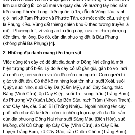
linh qui khổng lồ, có đủ mai và quay đầu về hướng tây bắc nằm
trên sông Phước Long. Trên quốc lộ 15, dẫn đi Vũng Tàu, ranh
giới hai xã Tam Phước và Phước Tân, có một chiếc cầu, sử ghi
là Phụng Kiều. Vùng đất thiêng chiến khu Đ theo tương truyền là
một "Phượng trì", vì vùng ao to rộng này, xưa có chim phượng
đến tắm, rỉa lông. Do đó, dân địa phương đặt là Bàu Phụng
(không phải Bà Phụng) [4].
2. Những địa danh mang tên thực vật
Việc dùng tên cây cỏ để đặt địa danh ở Đồng Nai cũng là một
hiện tượng phổ biến. Lý do là cây cỏ rất gần gũi, gắn bó với nơi
ăn chốn ở, nơi sinh ra và lớn lên của con người. Con người tri
giác và đặt tên. Có thể kể ra hàng loạt tên như: suối Xoài, suối
Quýt, suối Nho, suối Cây Đa (Cẩm Mỹ), suối Cây Sung, thác
Bàng (Vĩnh Cửu), ấp Cây Điệp, suối Tre, sông Trầu (Trảng Bom),
ấp Phượng Vỹ (Xuân Lộc), ấp Bến Sắn, rạch Tràm (Nhơn Trạch),
chợ Cây Me, cầu Suối Bí (Thống Nhất)... Ngoài những tên cây
phổ biến như đã kể trên, còn có những loại cây vốn là đặc sản
của địa phương Đồng Nai như suối Săng Máu (Biên Hòa), suối
Muồng, đồi Củ Chụp, ấp Cây Cầy (Vĩnh Cửu), ấp Cây Điều,
huyện Trảng Bom, xã Cây Gáo, cầu Chôm Chôm (Trảng Bom),