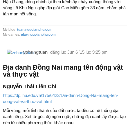
Hậu Giang, dòng chính lại theo kênh ấy chảy xuống, thông với
sông Lô Khu Ngư giáp địa giới Cao Miên gồm 33 dặm, chằm phá
tản mạn hết sông.
My blog:
tuan.nguoianphu.com
My games:
play.nguoianphu.com
vohungtuan
đăng lúc
Jun 6 '15 lúc 9:25 pm
Địa danh Đồng Nai mang tên động vật
và thực vật
Nguyễn Thái Liên Chi
https://dp.lhu.edu.vn/175/6423/Dia-danh-Dong-Nai-mang-ten-
dong-vat-va-thuc-vat.html
Mỗi vùng, mỗi tỉnh thành của đất nước ta đều có hệ thống địa
danh riêng. Xét từ góc độ ngôn ngữ, những địa danh ấy được tạo
nên từ nhiều phương thức khác nhau.