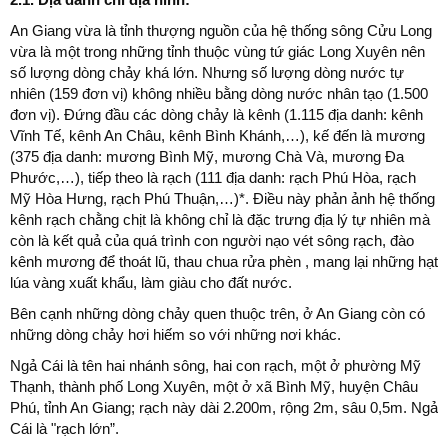
An Giang vừa là tỉnh thượng nguồn của hệ thống sông Cửu Long
vừa là một trong những tỉnh thuộc vùng tứ giác Long Xuyên nên
số lượng dòng chảy khá lớn. Nhưng số lượng dòng nước tự
nhiên (159 đơn vị) không nhiều bằng dòng nước nhân tạo (1.500
đơn vị). Đứng đầu các dòng chảy là kênh (1.115 địa danh: kênh
Vĩnh Tế, kênh An Châu, kênh Bình Khánh,…), kế đến là mương
(375 địa danh: mương Bình Mỹ, mương Chà Và, mương Đa
Phước,…), tiếp theo là rạch (111 địa danh: rạch Phú Hòa, rạch
Mỹ Hòa Hưng, rạch Phú Thuận,…)*. Điều này phản ảnh hệ thống
kênh rạch chằng chịt là không chỉ là đặc trưng địa lý tự nhiên mà
còn là kết quả của quá trình con người nạo vét sông rạch, đào
kênh mương để thoát lũ, thau chua rửa phèn , mang lại những hạt
lúa vàng xuất khẩu, làm giàu cho đất nước.
Bên cạnh những dòng chảy quen thuộc trên, ở An Giang còn có
những dòng chảy hơi hiếm so với những nơi khác.
Ngả Cái là tên hai nhánh sông, hai con rạch, một ở phường Mỹ
Thạnh, thành phố Long Xuyên, một ở xã Bình Mỹ, huyện Châu
Phú, tỉnh An Giang; rạch này dài 2.200m, rộng 2m, sâu 0,5m. Ngả
Cái là "rạch lớn”.