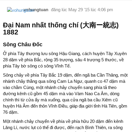
vohungtuan
đăng lúc
May 29 '15 lúc 4:06 pm
Đại Nam nhất thống chí (大南ー統志)
1882
Sông Châu Đốc
Ở phía Tây thượng lưu sông Hậu Giang, cách huyện Tây Xuyên
28 dặm về phía Bắc, rộng 35 trượng, sâu 4 trượng 5 thước, về
phía Tây bờ sông có sông Vĩnh Tế.
Sông chảy về phía Tây Bắc 19 dặm, đến ngã ba Cần Thăng, một
nhánh chảy thằng qua sông Cam La Ngư, quanh co 47 dặm mà
vào chằm Cùng, một nhánh chảy chuyển sang phía tả theo
đường kênh cũ gồm 45 dặm mà vào Vàm Nao Ca Âm, dòng
chính thì từ cửa ấy mà xuống, qua cửa ngã ba cầu Xiêm cũ
huyện Hà Âm đến thôn Vĩnh Điều, giáp địa giới tỉnh Hà Tiên, gồm
76 dặm.
Một nhánh chảy chuyển về phía về phía hữu 20 dặm đến kênh
Lăng Lí, nước lụt có thể đi được, đến rạch Bình Thiên, ra sông